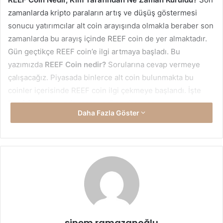
zamanlarda kripto paraların artış ve düşüş göstermesi
sonucu yatırımcılar alt coin arayışında olmakla beraber son
zamanlarda bu arayış içinde REEF coin de yer almaktadır.
Gün geçtikçe REEF coin’e ilgi artmaya başladı. Bu
yazımızda
REEF Coin nedir?
Sorularına cevap vermeye
çalışacağız. Piyasada binlerce alt coin bulunmakta bu
coinler içerisinde REEF coin ilgi çekmeye başlandı. İşte
Reef Coin hakkında merak edilen detaylar..
Daha Fazla Göster
REEF Coin Nedir?
REEF coin Polkadot platformu üzerine yapılmış DeFi
platformu olmaktadır. İlk olarak 2020 yılında proje
çalışmaları başladı. Reef coin’in amacı likiditeyi toplayıp
otomasyon sağlamaktır. Merkezi bulunan borsalarda
güvenlik sorunlarına maruz kalma potansiyeli göstermekte
bunların rakipleri olan merkezi olmayan kriptolar likidite
sinem ramazanoğlu