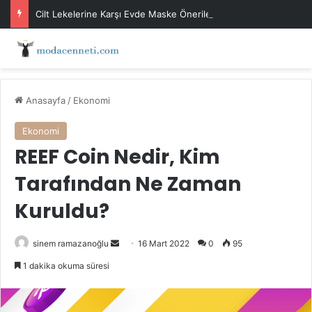
Cilt Lekelerine Karşı Evde Maske Önerileri
Anasayfa
/
Ekonomi
Ekonomi
REEF Coin Nedir, Kim
Tarafından Ne Zaman
Kuruldu?
Bir
sinem ramazanoğlu
16 Mart 2022
0
95
e-
1 dakika okuma süresi
posta
göndermek