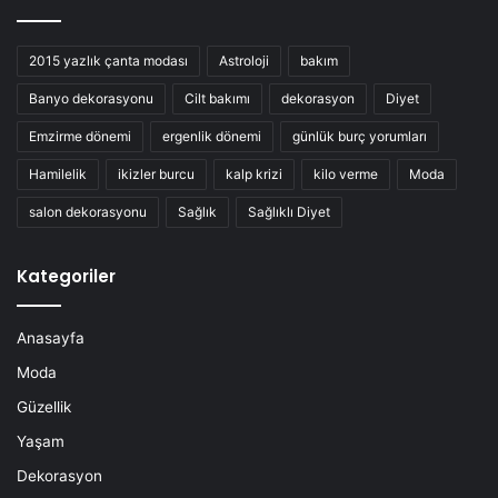
2015 yazlık çanta modası
Astroloji
bakım
Banyo dekorasyonu
Cilt bakımı
dekorasyon
Diyet
Emzirme dönemi
ergenlik dönemi
günlük burç yorumları
Hamilelik
ikizler burcu
kalp krizi
kilo verme
Moda
salon dekorasyonu
Sağlık
Sağlıklı Diyet
Kategoriler
Anasayfa
Moda
Güzellik
Yaşam
Dekorasyon