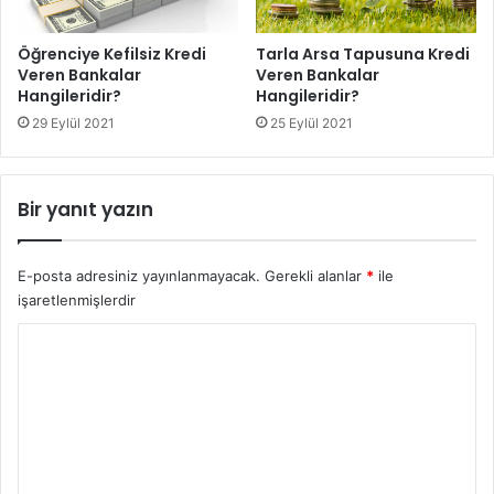
Öğrenciye Kefilsiz Kredi
Tarla Arsa Tapusuna Kredi
Veren Bankalar
Veren Bankalar
Hangileridir?
Hangileridir?
29 Eylül 2021
25 Eylül 2021
Bir yanıt yazın
E-posta adresiniz yayınlanmayacak.
Gerekli alanlar
*
ile
işaretlenmişlerdir
Y
o
r
u
m