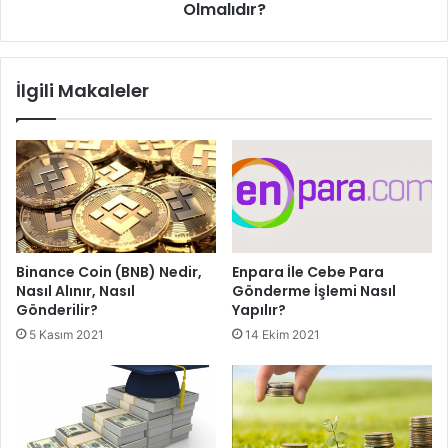
REEF Coin
Olmalıdır?
İlgili Makaleler
Binance Coin (BNB) Nedir,
Enpara İle Cebe Para
Nasıl Alınır, Nasıl
Gönderme İşlemi Nasıl
Gönderilir?
Yapılır?
5 Kasım 2021
14 Ekim 2021