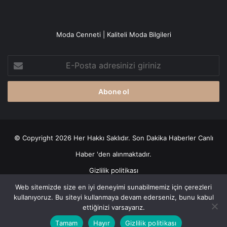
Moda Cenneti | Kaliteli Moda Bilgileri
E-
Posta
adresinizi
giriniz
© Copyright 2026 Her Hakkı Saklıdır. Son Dakika
Haberler
Canlı
Haber
'den alınmaktadır.
Gizlilik politikası
Web sitemizde size en iyi deneyimi sunabilmemiz için çerezleri
Facebook
X
YouTube
Instagram
kullanıyoruz. Bu siteyi kullanmaya devam ederseniz, bunu kabul
ettiğinizi varsayarız.
Tamam
Hayır
Gizlilik politikası