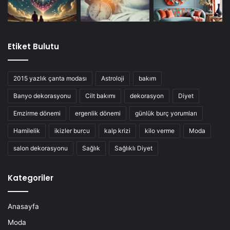
Etiket Bulutu
2015 yazlık çanta modası
Astroloji
bakım
Banyo dekorasyonu
Cilt bakımı
dekorasyon
Diyet
Emzirme dönemi
ergenlik dönemi
günlük burç yorumları
Hamilelik
ikizler burcu
kalp krizi
kilo verme
Moda
salon dekorasyonu
Sağlık
Sağlıklı Diyet
Kategoriler
Anasayfa
Moda