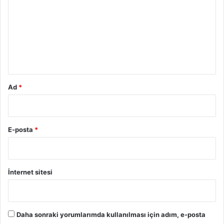
r
u
m
*
Ad
*
E-posta
*
İnternet sitesi
Daha sonraki yorumlarımda kullanılması için adım, e-posta