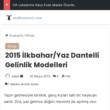
Cilt Lekelerine Karşı Evde Maske Önerileri
Anasayfa
/
Moda
Moda
2015 İlkbahar/Yaz Dantelli
Gelinlik Modelleri
Bir
editor
20 Mayıs 2015
0
150
e-
1 dakika okuma süresi
posta
göndermek
Yazın gelmesiyle birlikte, genç kızları tatlı bir heyecan
sardı. Zira, yaz gelince düğün mevsimi de açılmış olur.