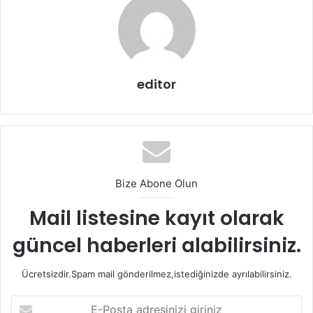
editor
Bize Abone Olun
Mail listesine kayıt olarak
Düğünde bir prenses gibi görünmek isteyen gelin adayları
güncel haberleri alabilirsiniz.
için,
kabarık dantelli gelinlik
modellerinden daha iyi ve
daha güzel bir seçim olamaz. Üst bedenin Fransız
Ücretsizdir.Spam mail gönderilmez,istediğinizde ayrılabilirsiniz.
dantelinin asaleti ve şıklığı ile oluşan, sırt dekolteli, kabarık
E-
tülden yapılmış bu gelinlikler içinde, bir masal prensesini