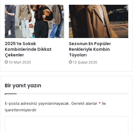
görünebilir, güzelliğinizle herkesi kendinize hayran
bırakabilirsiniz.
dantelli balık gelinlikler
2025’te Sokak
Sezonun En Popüler
dantelli gelinlik modelleri.
Kombinlerinde Dikkat
Renkleriyle Kombin
Çekenler
Tüyoları
Dantelli gelinlikler
10 Mart 2025
13 Şubat 2025
dantelli kabarık gelinlikler
Bir yanıt yazın
E-posta adresiniz yayınlanmayacak.
Gerekli alanlar
*
ile
işaretlenmişlerdir
Y
o