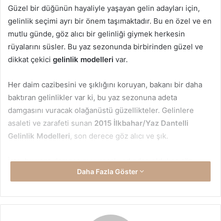
Güzel bir düğünün hayaliyle yaşayan gelin adayları için,
gelinlik seçimi ayrı bir önem taşımaktadır. Bu en özel ve en
mutlu günde, göz alıcı bir gelinliği giymek herkesin
rüyalarını süsler. Bu yaz sezonunda birbirinden güzel ve
dikkat çekici
gelinlik modelleri
var.
Her daim cazibesini ve şıklığını koruyan, bakanı bir daha
baktıran gelinlikler var ki, bu yaz sezonuna adeta
damgasını vuracak olağanüstü güzellikteler. Gelinlere
asaleti ve zarafeti sunan
2015 İlkbahar/Yaz Dantelli
Gelinlik Modelleri
, son derece göz alıcı ve şık.
İşte, bu yaza damgasını vuracak, adından oldukça söz
Daha Fazla Göster
ettirecek
dantelli gelinlikler
.
Kabarık dantelli gelinlikler