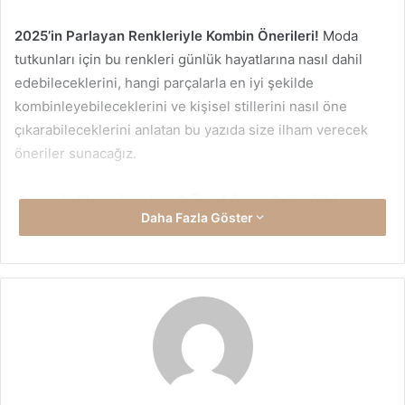
2025’in Parlayan Renkleriyle Kombin Önerileri!
Moda
tutkunları için bu renkleri günlük hayatlarına nasıl dahil
edebileceklerini, hangi parçalarla en iyi şekilde
kombinleyebileceklerini ve kişisel stillerini nasıl öne
çıkarabileceklerini anlatan bu yazıda size ilham verecek
öneriler sunacağız.
Canlı Tonlarla Göz Alıcı Günlük
Daha Fazla Göster
Kombinler
2025’in renk trendleri, sadece özel günlerde değil günlük
hayatın her alanında rahatlıkla kullanılabiliyor. Bu yılın
favori renkleri arasında
elektrik mavisi
,
turuncu mercan
,
neon yeşili
ve
solar sarı
gibi iddialı tonlar yer alıyor. Bu
renkler sayesinde sıradan bir gün bile enerjik ve stil sahibi
hale gelebilir.