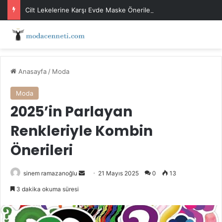
Cilt Lekelerine Karşı Evde Maske Önerileri
Anasayfa
/
Moda
Moda
2025’in Parlayan
Renkleriyle Kombin
Önerileri
Bir
sinem ramazanoğlu
21 Mayıs 2025
0
13
e-
3 dakika okuma süresi
posta
göndermek