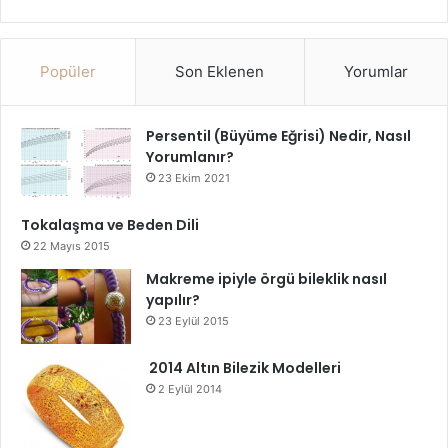
araya getirmekle ilgilidir. O yüzden siz de 2025’in Parlayan
Renkleri’ni cesurca deneyin, tarzınızı yansıtın ve kendi
renkli hikayenizi yazın!
Popüler
Son Eklenen
Yorumlar
2025 Trend Renkler
Moda
Persentil (Büyüme Eğrisi) Nedir, Nasıl
Yorumlanır?
23 Ekim 2021
Tokalaşma ve Beden Dili
22 Mayıs 2015
Makreme ipiyle örgü bileklik nasıl
yapılır?
23 Eylül 2015
2014 Altın Bilezik Modelleri
2 Eylül 2014