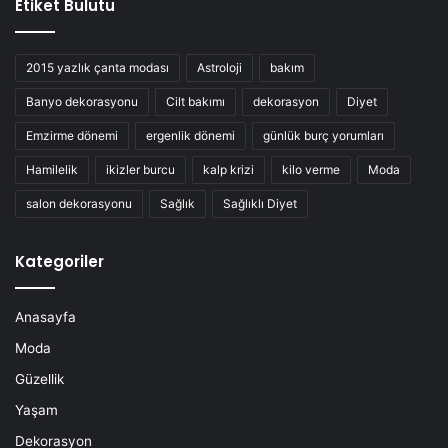
Etiket Bulutu
2015 yazlık çanta modası
Astroloji
bakım
Banyo dekorasyonu
Cilt bakımı
dekorasyon
Diyet
Emzirme dönemi
ergenlik dönemi
günlük burç yorumları
Hamilelik
ikizler burcu
kalp krizi
kilo verme
Moda
salon dekorasyonu
Sağlık
Sağlıklı Diyet
Kategoriler
Anasayfa
Moda
Güzellik
Yaşam
Dekorasyon