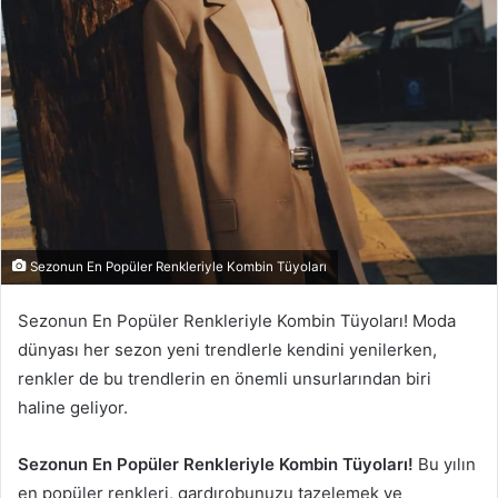
Sezonun En Popüler Renkleriyle Kombin Tüyoları
Sezonun En Popüler Renkleriyle Kombin Tüyoları! Moda
dünyası her sezon yeni trendlerle kendini yenilerken,
renkler de bu trendlerin en önemli unsurlarından biri
haline geliyor.
Sezonun En Popüler Renkleriyle Kombin Tüyoları!
Bu yılın
en popüler renkleri, gardırobunuzu tazelemek ve