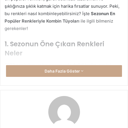
şıklığınıza şıklık katmak için harika fırsatlar sunuyor. Peki,
bu renkleri nasıl kombinleyebilirsiniz? İşte
Sezonun En
Popüler Renkleriyle Kombin Tüyoları
ile ilgili bilmeniz
gerekenler!
1. Sezonun Öne Çıkan Renkleri
Neler
2023 sonbahar ve kış sezonunda doğal tonlar, pastel
Daha Fazla Göster
renkler ve canlı vurgular bir arada. Özellikle zeytin yeşili,
bordo, hardal sarısı ve derin mavi tonları bu sezonun
favorileri arasında. Bu renkler, hem günlük hem de resmi
kıyafetlerde kolaylıkla kullanılabilecek çok yönlü
seçenekler sunuyor.
Zeytin Yeşili:
Hem nötr tonlarla hem de canlı
renklerle uyum sağlayabilen zeytin yeşili, özellikle