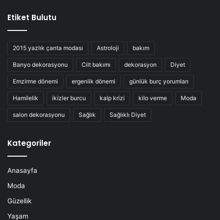
Etiket Bulutu
2015 yazlık çanta modası
Astroloji
bakım
Banyo dekorasyonu
Cilt bakımı
dekorasyon
Diyet
Emzirme dönemi
ergenlik dönemi
günlük burç yorumları
Hamilelik
ikizler burcu
kalp krizi
kilo verme
Moda
salon dekorasyonu
Sağlık
Sağlıklı Diyet
Kategoriler
Anasayfa
Moda
Güzellik
Yaşam