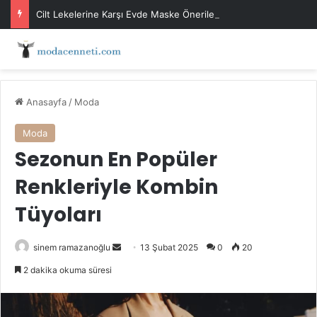
Cilt Lekelerine Karşı Evde Maske Önerileri
Anasayfa
/
Moda
Moda
Sezonun En Popüler
Renkleriyle Kombin
Tüyoları
Bir
sinem ramazanoğlu
13 Şubat 2025
0
20
e-
2 dakika okuma süresi
posta
göndermek