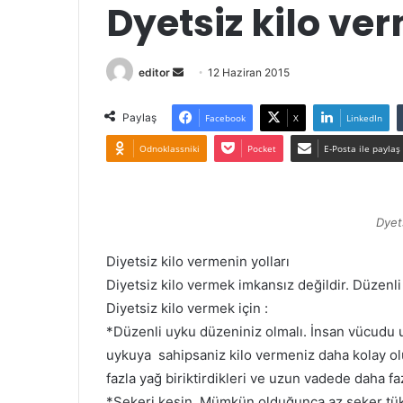
Dyetsiz kilo 
Bir
editor
12 Haziran 2015
e-
posta
Paylaş
Facebook
X
LinkedIn
göndermek
Odnoklassniki
Pocket
E-Posta ile paylaş
Dyet
Diyetsiz kilo vermenin yolları
Diyetsiz kilo vermek imkansız değildir. Düzenli
Diyetsiz kilo vermek için :
*Düzenli uyku düzeniniz olmalı. İnsan vücudu u
uykuya sahipsaniz kilo vermeniz daha kolay olu
fazla yağ biriktirdikleri ve uzun vadede daha faz
*Şekeri kesin. Mümkün olduğunca az şeker tük