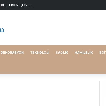
 Lekelerine Karşı Evde Maske Önerileri
DEKORASYON
TEKNOLOJI
SAĞLIK
HAMILELIK
EĞI