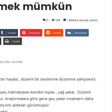
vermek mümkün
0
180
1 dakika okuma süresi
Tumblr
Pinterest
Reddit
VKontakte
Yazdır
siz kilo vermek
 bir hayata , düzenli bir beslenme düzenine sahipseniz.
yku halindeyken kendini toplar , yağ yakar. Düzenli
r. Araştırmalara göre gece geç yatan insanların daha
la kilo aldıkları görülmüştür.
etin.