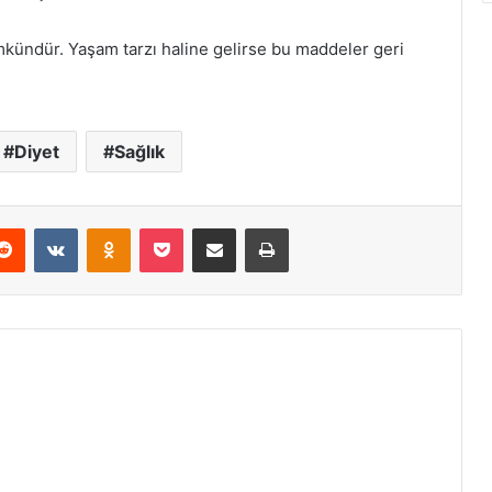
mkündür. Yaşam tarzı haline gelirse bu maddeler geri
Diyet
Sağlık
erest
Reddit
VKontakte
Odnoklassniki
Pocket
E-Posta ile paylaş
Yazdır