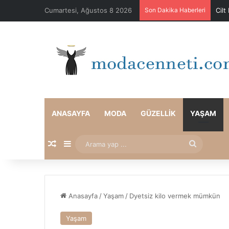
Cumartesi, Ağustos 8 2026
Son Dakika Haberleri
Cilt
ANASAYFA
MODA
GÜZELLIK
YAŞAM
Rastgele Makale
Kenar Bölmesi
Arama
yap
...
Anasayfa
/
Yaşam
/
Dyetsiz kilo vermek mümkün
Yaşam