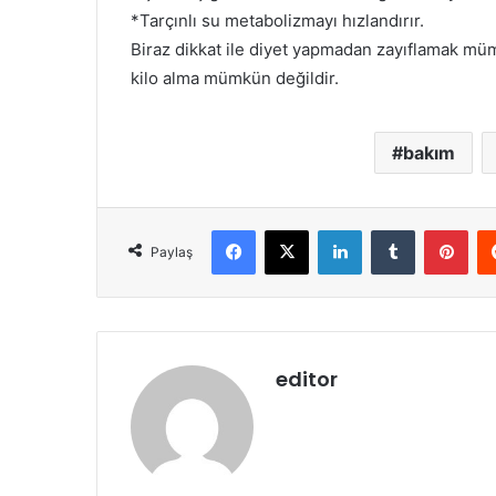
*Tarçınlı su metabolizmayı hızlandırır.
Biraz dikkat ile diyet yapmadan zayıflamak mü
kilo alma mümkün değildir.
bakım
Facebook
X
LinkedIn
Tumblr
Pint
Paylaş
editor