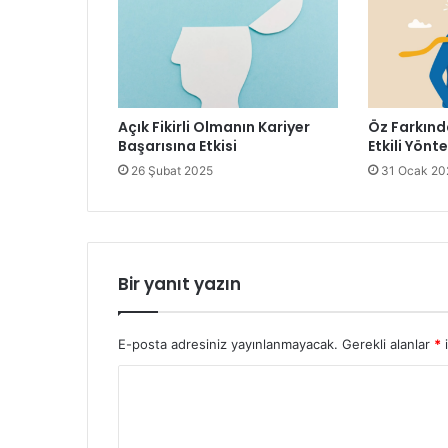
Açık Fikirli Olmanın Kariyer
Öz Farkınd
Başarısına Etkisi
Etkili Yönt
26 Şubat 2025
31 Ocak 20
Bir yanıt yazın
E-posta adresiniz yayınlanmayacak.
Gerekli alanlar
*
i
Y
o
r