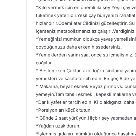
*Kilo vermek için en önemli iki şey Yeşil çay ve
tüketmek yeterlidir.Yeşil çay bünyenizi rahatlatı
hızlandırır.Ödemi atar.Cildinizi güzelleştirir. S
içerseniz metabolizmanız az çalışır .Verdiğiniz k
*Yemeğinizi mümkün oldukça yavaş yemelisiniz
doyduğunuzu daha erken hissedersiniz.
*Yemeklerden yarım saat önce su içmelisiniz. 
çoğaltır.
* Beslenirken Çoktan aza doğru sıralama yapı
yemekleri ve salata tercih edin. En geç 8 de ye
* Makarna, beyaz ekmek,Beyaz pirinç vs. bunla
yemeyin.Tam tahıllı ekmek , kepekli makarna ve 
*Dar kıyafetler tercih edin. Kilo aldığınızı daha
*Porsiyonları küçük tutun.
* Günde 2 saat yürüyün.Hiçbir şey yapmadan ayda
*Yağdan uzak durun.
*İşlenmiş gıdaları mümkün olduğunca hayatınız