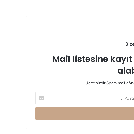
Biz
Mail listesine kayı
alab
Ücretsizdir.Spam mail gönde
E-
Posta
adresinizi
giriniz