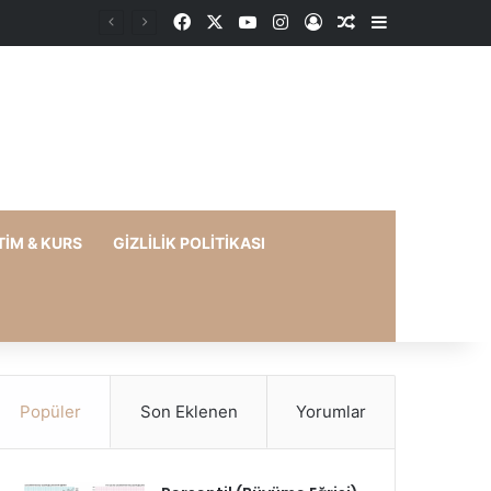
Facebook
X
YouTube
Instagram
Kayıt Ol
Rastgele Makale
Kenar Bölme
TIM & KURS
GIZLILIK POLITIKASI
Popüler
Son Eklenen
Yorumlar