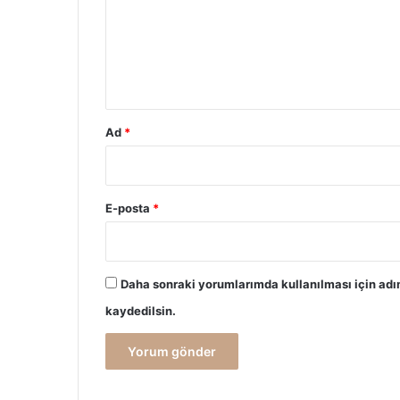
u
m
*
Ad
*
E-posta
*
Daha sonraki yorumlarımda kullanılması için adı
kaydedilsin.