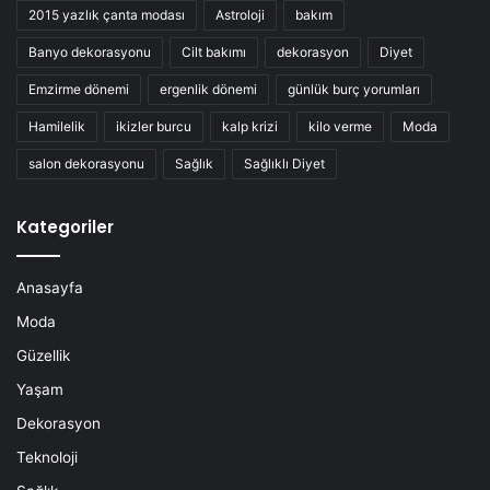
2015 yazlık çanta modası
Astroloji
bakım
Banyo dekorasyonu
Cilt bakımı
dekorasyon
Diyet
Emzirme dönemi
ergenlik dönemi
günlük burç yorumları
Hamilelik
ikizler burcu
kalp krizi
kilo verme
Moda
salon dekorasyonu
Sağlık
Sağlıklı Diyet
Kategoriler
Anasayfa
Moda
Güzellik
Yaşam
Dekorasyon
Teknoloji