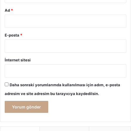
artırmada büyük rol oynar. Unutmayın, öz farkındalık
Ad
*
kazanmak, hayatı daha bilinçli ve anlamlı bir şekilde
yaşamamızı sağlar.
E-posta
*
Öz Farkındalık
Öz Farkındalık Geliştirme
İnternet sitesi
Daha sonraki yorumlarımda kullanılması için adım, e-posta
adresim ve site adresim bu tarayıcıya kaydedilsin.