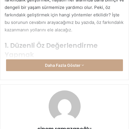
dengeli bir yaşam sürmemize yardımcı olur. Peki, öz
farkındalık geliştirmek için hangi yöntemler etkilidir? İşte
bu sorunun cevabını arayacağımız bu yazıda, öz farkındalık
kazanmanın yollarını ele alacağız.
1.
Düzenli Öz Değerlendirme
Yapmak
Daha Fazla Göster
Öz farkındalık geliştirmenin ilk adımlarından biri, düzenli
olarak kendimizi değerlendirmektir. Bu, günlük
yaşantımızda yaptığımız seçimlerin, hissettiğimiz
duyguların ve verdiğimiz tepkilerin farkında olmak
anlamına gelir. Öz değerlendirme yaparken kendimize şu
soruları sorabiliriz:
Bugün hangi durumlarda nasıl tepkiler verdim?
Bu tepkilerin altında yatan duygular neydi?
sinem ramazanoğlu