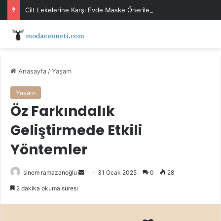
Cilt Lekelerine Karşı Evde Maske Önerileri
Anasayfa
/
Yaşam
Yaşam
Öz Farkındalık
Geliştirmede Etkili
Yöntemler
Bir
sinem ramazanoğlu
31 Ocak 2025
0
28
e-
2 dakika okuma süresi
posta
göndermek