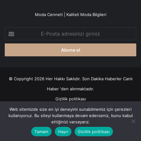
Moda Cenneti | Kaliteli Moda Bilgileri
E-
Posta
adresinizi
giriniz
© Copyright 2026 Her Hakkı Saklıdır. Son Dakika
Haberler
Canlı
Haber
'den alınmaktadır.
Gizlilik politikası
Web sitemizde size en iyi deneyimi sunabilmemiz için çerezleri
Facebook
X
YouTube
Instagram
kullanıyoruz. Bu siteyi kullanmaya devam ederseniz, bunu kabul
ettiğinizi varsayarız.
Tamam
Hayır
Gizlilik politikası
Facebook
X
WhatsApp
Telegram
Viber