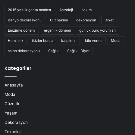
2015 yazlık çanta modası
Astroloji
bakım
Banyo dekorasyonu
Cilt bakımı
dekorasyon
Diyet
Emzirme dönemi
ergenlik dönemi
günlük burç yorumları
Hamilelik
ikizler burcu
kalp krizi
kilo verme
Moda
salon dekorasyonu
Sağlık
Sağlıklı Diyet
Kategoriler
Anasayfa
Moda
Güzellik
Yaşam
Dekorasyon
Teknoloji