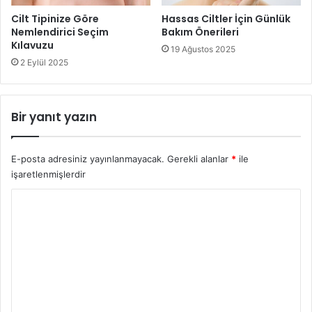
Cilt Tipinize Göre
Hassas Ciltler İçin Günlük
Nemlendirici Seçim
Bakım Önerileri
Kılavuzu
19 Ağustos 2025
2 Eylül 2025
Bir yanıt yazın
E-posta adresiniz yayınlanmayacak.
Gerekli alanlar
*
ile
işaretlenmişlerdir
Y
o
r
u
m
*