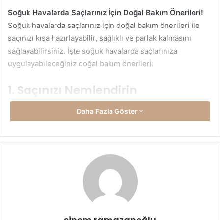
Soğuk Havalarda Saçlarınız İçin Doğal Bakım Önerileri!
Soğuk havalarda saçlarınız için doğal bakım önerileri ile
saçınızı kışa hazırlayabilir, sağlıklı ve parlak kalmasını
sağlayabilirsiniz. İşte soğuk havalarda saçlarınıza
uygulayabileceğiniz doğal bakım önerileri:
1. Saçınızı Nemlendirin
Kış aylarında, soğuk hava ve kuru iç mekan ortamları, saçın
Daha Fazla Göster
nem dengesini bozarak kurumasına neden olabilir. Saçın
ihtiyacı olan nemi sağlamak için doğal yağlar ve maskeler
kullanmak oldukça etkili olacaktır. Özellikle argan yağı,
jojoba yağı, hindistancevizi yağı gibi besleyici yağlar saçın
nem dengesini düzenler ve kırılmayı önler.
Hindistancevizi yağı, saçın derisinde derinlemesine bir
nemlendirici etki yaratırken, argan yağı saçın kurumasını
sinem ramazanoğlu