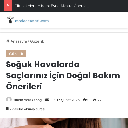
Cilt Lekelerine Karşı Evde Maske Önerileri
Anasayfa
/
Güzellik
Güzellik
Soğuk Havalarda
Saçlarınız İçin Doğal Bakım
Önerileri
Bir
sinem ramazanoğlu
17 Şubat 2025
0
22
e-
2 dakika okuma süresi
posta
göndermek