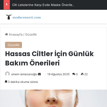
Cilt Lekelerine Karşı Evde Maske Önerileri
Anasayfa
/
Güzellik
Güzellik
Hassas Ciltler İçin Günlük
Bakım Önerileri
Bir
sinem ramazanoğlu
19 Ağustos 2025
0
22
e-
3 dakika okuma süresi
posta
göndermek