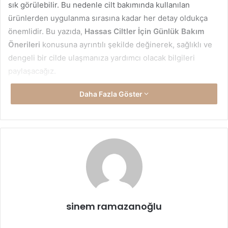
sık görülebilir. Bu nedenle cilt bakımında kullanılan
ürünlerden uygulanma sırasına kadar her detay oldukça
önemlidir. Bu yazıda,
Hassas Ciltler İçin Günlük Bakım
Önerileri
konusuna ayrıntılı şekilde değinerek, sağlıklı ve
dengeli bir cilde ulaşmanıza yardımcı olacak bilgileri
paylaşacağız.
Daha Fazla Göster
Hassas Ciltleri Anlamak
Hassas cilt, normalden daha ince bir bariyer yapısına sahip
olduğu için dış etkenlere karşı daha savunmasızdır. Hava
kirliliği, güneş ışınları, ani sıcaklık değişimleri, sert içerikli
kozmetik ürünler veya stres gibi durumlar cildin tahriş
olmasına yol açabilir. Özellikle kimyasal içerikli ürünler
hassas ciltlerde kızarıklık ve kuruluk yaratırken, yanlış
yapılan temizlik ise cildin doğal yağ dengesini bozabilir. Bu
sinem ramazanoğlu
nedenle günlük bakım rutininde kullanılan ürünlerin
seçiminde “alkolsüz, parfümsüz, hipoalerjenik ve