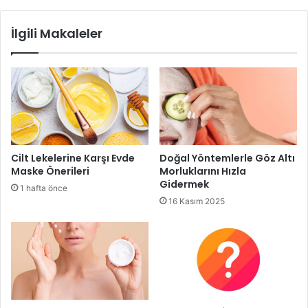
nem tutucu içerikler cilt bariyerini güçlendirir. Parfüm
ve renklendirici içermeyen, yoğun nem desteği
İlgili Makaleler
sağlayan ürünler tercih edilmelidir.
Güneş Koruması
Hassas ciltler güneş ışınlarından çok daha kolay
etkilenir. Bu nedenle her mevsim, en az SPF 30
içeren mineral bazlı güneş koruyucular kullanılmalıdır.
Çinko oksit veya titanyum dioksit gibi fiziksel filtrelere
sahip güneş kremleri hassas ciltlerde daha güvenlidir.
Cilt Lekelerine Karşı Evde
Doğal Yöntemlerle Göz Altı
Maske Önerileri
Morluklarını Hızla
Gece Bakımı
Gidermek
1 hafta önce
Akşamları uygulanan bakım, cildin onarım sürecini
16 Kasım 2025
destekler. Yatmadan önce nazikçe temizlenen cilde
hafif bir nemlendirici uygulanmalı, gerekirse yatıştırıcı
serumlar tercih edilmelidir. Gece boyunca cilt kendini
yenilediğinden bu adım ihmal edilmemelidir.
Günlük Yaşamda Dikkat Edilmesi