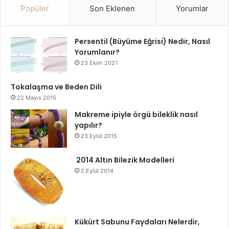
Popüler
Son Eklenen
Yorumlar
hassas cilt, dış etkenlere karşı daha dirençli hale gelir ve
uzun vadede sağlıklı, canlı bir görünüm kazanır.
Persentil (Büyüme Eğrisi) Nedir, Nasıl
Yorumlanır?
Hassas Ciltler İçin Bakım Önerileri
23 Ekim 2021
Tokalaşma ve Beden Dili
22 Mayıs 2015
Makreme ipiyle örgü bileklik nasıl
yapılır?
23 Eylül 2015
2014 Altın Bilezik Modelleri
2 Eylül 2014
Kükürt Sabunu Faydaları Nelerdir,