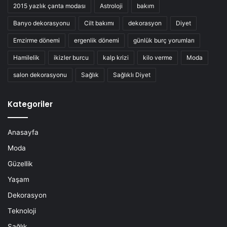
2015 yazlık çanta modası
Astroloji
bakım
Banyo dekorasyonu
Cilt bakımı
dekorasyon
Diyet
Emzirme dönemi
ergenlik dönemi
günlük burç yorumları
Hamilelik
ikizler burcu
kalp krizi
kilo verme
Moda
salon dekorasyonu
Sağlık
Sağlıklı Diyet
Kategoriler
Anasayfa
Moda
Güzellik
Yaşam
Dekorasyon
Teknoloji
Sağlık