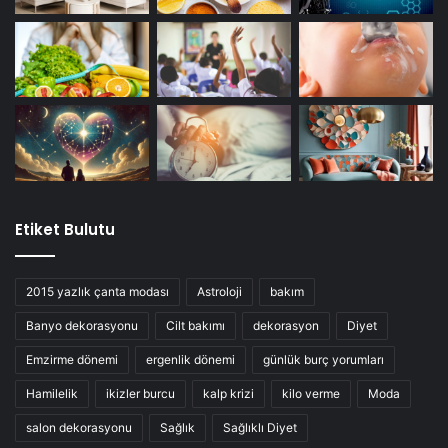
Etiket Bulutu
2015 yazlık çanta modası
Astroloji
bakım
Banyo dekorasyonu
Cilt bakımı
dekorasyon
Diyet
Emzirme dönemi
ergenlik dönemi
günlük burç yorumları
Hamilelik
ikizler burcu
kalp krizi
kilo verme
Moda
salon dekorasyonu
Sağlık
Sağlıklı Diyet