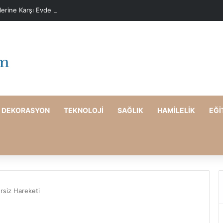
elerine Karşı Evde Maske Önerileri
DEKORASYON
TEKNOLOJI
SAĞLIK
HAMILELIK
EĞI
ersiz Hareketi