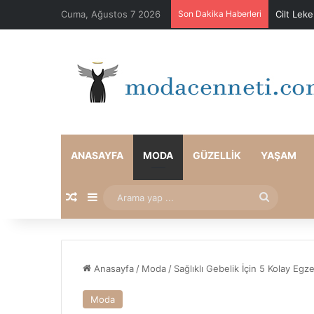
Cuma, Ağustos 7 2026
Son Dakika Haberleri
Cilt Lek
ANASAYFA
MODA
GÜZELLIK
YAŞAM
Rastgele Makale
Kenar Bölmesi
Arama
yap
...
Anasayfa
/
Moda
/
Sağlıklı Gebelik İçin 5 Kolay Egz
Moda