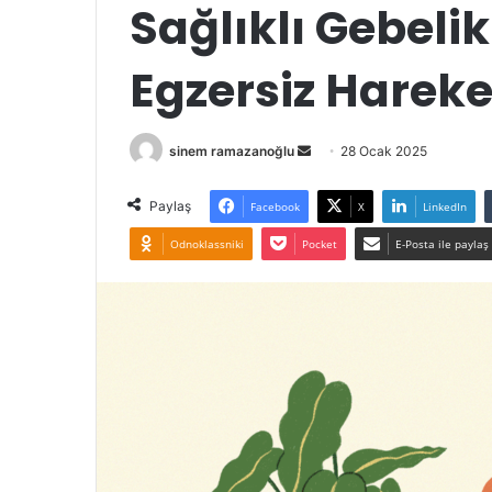
Sağlıklı Gebelik
Egzersiz Hareke
Bir
sinem ramazanoğlu
28 Ocak 2025
e-
posta
Paylaş
Facebook
X
LinkedIn
göndermek
Odnoklassniki
Pocket
E-Posta ile paylaş