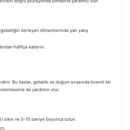
pelvisin doğru pozisyonda olmasına yardımcı olur.
 (gebeliğin ilerleyen dönemlerinde yan yatış
ından hafifçe kaldırın.
ndirir. Bu kaslar, gebelik ve doğum sırasında önemli bir
 önlenmesine de yardımcı olur.
ibi) sıkın ve 5-10 saniye boyunca tutun.
ın.