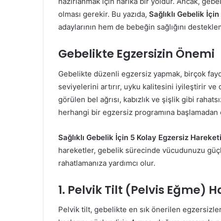
hazırlanmak için harika bir yoldur. Ancak, gebel
olması gerekir. Bu yazıda,
Sağlıklı Gebelik İçi
adaylarının hem de bebeğin sağlığını destekle
Gebelikte Egzersizin Önemi
Gebelikte düzenli egzersiz yapmak, birçok fayda
seviyelerini artırır, uyku kalitesini iyileştirir v
görülen bel ağrısı, kabızlık ve şişlik gibi rahats
herhangi bir egzersiz programına başlamadan 
Sağlıklı Gebelik İçin 5 Kolay Egzersiz Hareket
hareketler, gebelik sürecinde vücudunuzu güçl
rahatlamanıza yardımcı olur.
1. Pelvik Tilt (Pelvis Eğme) H
Pelvik tilt, gebelikte en sık önerilen egzersizler