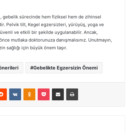
i
, gebelik sürecinde hem fiziksel hem de zihinsel
r. Pelvik tilt, Kegel egzersizleri, yürüyüş, yoga ve
üvenli ve etkili bir şekilde uygulanabilir. Ancak,
önce mutlaka doktorunuza danışmalısınız. Unutmayın,
in sağlığı için büyük önem taşır.
nerileri
Gebelikte Egzersizin Önemi
erest
Reddit
VKontakte
Odnoklassniki
Pocket
E-Posta ile paylaş
Yazdır