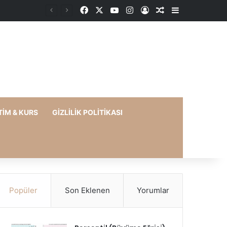
Facebook
X
YouTube
Instagram
Kayıt Ol
Rastgele Makale
Kenar Bölme
TIM & KURS
GIZLILIK POLITIKASI
Popüler
Son Eklenen
Yorumlar