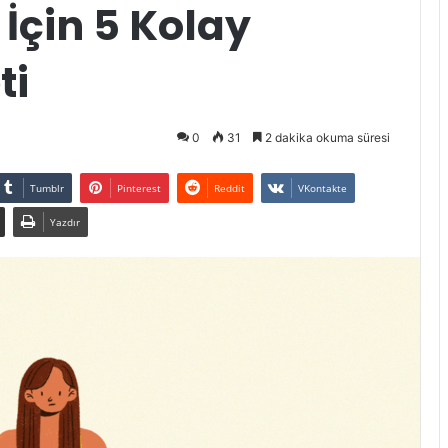
 İçin 5 Kolay
ti
0
31
2 dakika okuma süresi
Tumblr
Pinterest
Reddit
VKontakte
Yazdır