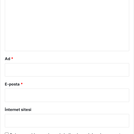
o
r
u
m
*
Ad
*
E-posta
*
İnternet sitesi