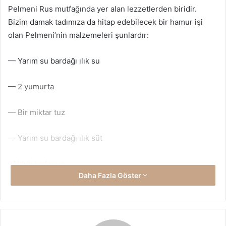
Pelmeni Rus mutfağında yer alan lezzetlerden biridir.
Bizim damak tadımıza da hitap edebilecek bir hamur işi
olan Pelmeni’nin malzemeleri şunlardır:
— Yarım su bardağı ılık su
— 2 yumurta
— Bir miktar tuz
— Yarım su bardağı ılık süt
–Aldığı kadar un
Daha Fazla Göster
Pelmeni’nin iç harcı için gerekli malzemeler:
— 300 gr yağsız kıyma