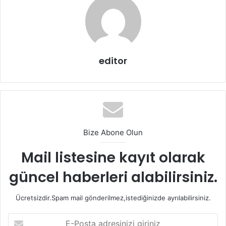
— Bir miktar kimyon
— Bir tutam karabiber
editor
— Biraz tuz
–1 adet soğan
Pelmeni’nin üzeri için gerekli malzemeler:
Bize Abone Olun
— 200 gr margarin
Mail listesine kayıt olarak
— 4 yemek kaşığı kadar ekşi krema
güncel haberleri alabilirsiniz.
— Bir miktar kıyılmış dereotu
Ücretsizdir.Spam mail gönderilmez,istediğinizde ayrılabilirsiniz.
E-
Öncelikle hamuru yoğuracağınız kaba sütü, suyu ve