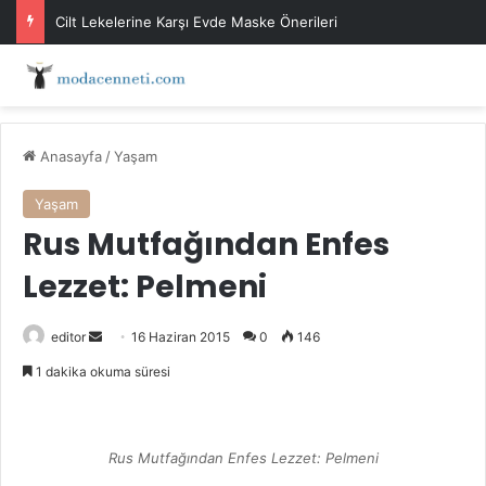
Cilt Lekelerine Karşı Evde Maske Önerileri
Anasayfa
/
Yaşam
Yaşam
Rus Mutfağından Enfes
Lezzet: Pelmeni
Bir
editor
16 Haziran 2015
0
146
e-
1 dakika okuma süresi
posta
göndermek
Rus Mutfağından Enfes Lezzet: Pelmeni