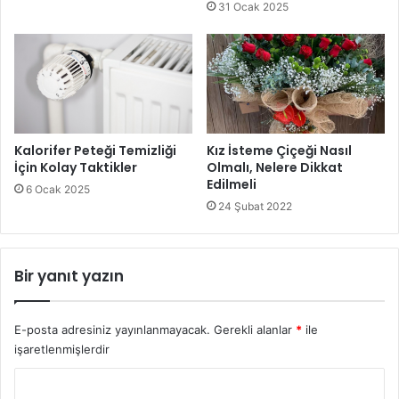
Rus Mutfağından Enfes Lezzet: Pelmeni
31 Ocak 2025
yemek tarifi
Kalorifer Peteği Temizliği
Kız İsteme Çiçeği Nasıl
İçin Kolay Taktikler
Olmalı, Nelere Dikkat
Edilmeli
6 Ocak 2025
24 Şubat 2022
Bir yanıt yazın
E-posta adresiniz yayınlanmayacak.
Gerekli alanlar
*
ile
işaretlenmişlerdir
Y