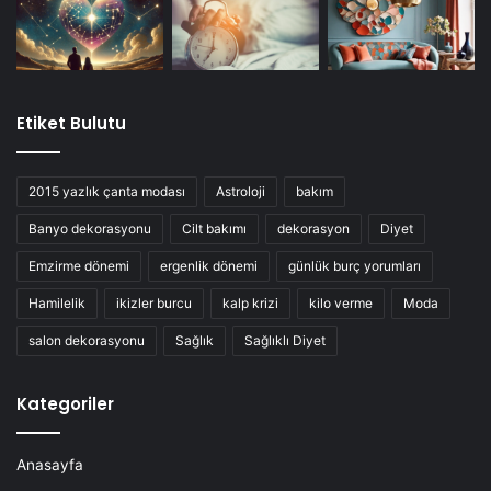
Etiket Bulutu
2015 yazlık çanta modası
Astroloji
bakım
Banyo dekorasyonu
Cilt bakımı
dekorasyon
Diyet
Emzirme dönemi
ergenlik dönemi
günlük burç yorumları
Hamilelik
ikizler burcu
kalp krizi
kilo verme
Moda
salon dekorasyonu
Sağlık
Sağlıklı Diyet
Kategoriler
Anasayfa