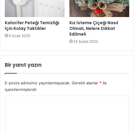
Kalorifer Peteği Temizliği
Kız İsteme Çiçeği Nasıl
İçin Kolay Taktikler
Olmalı, Nelere Dikkat
Edilmeli
6 Ocak 2025
24 Şubat 2022
Bir yanıt yazın
E-posta adresiniz yayınlanmayacak.
Gerekli alanlar
*
ile
işaretlenmişlerdir
Y
o
r
u