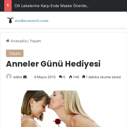
Cilt Lekelerine Karşı Evde Maske Önerileri
Anasayfa
/
Yaşam
Yaşam
Anneler Günü Hediyesi
Bir
editor
6 Mayıs 2015
0
146
1 dakika okuma süresi
e-
posta
göndermek