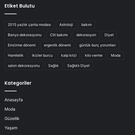
Etiket Bulutu
2015 yazlık çanta modası
Astroloji
bakım
Banyo dekorasyonu
Cilt bakımı
dekorasyon
Diyet
Emzirme dönemi
ergenlik dönemi
günlük burç yorumları
Hamilelik
ikizler burcu
kalp krizi
kilo verme
Moda
salon dekorasyonu
Sağlık
Sağlıklı Diyet
Kategoriler
Anasayfa
Moda
Güzellik
Yaşam