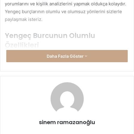
yorumlarını ve kişilik analizlerini yapmak oldukça kolaydır.
Yengeç burçlarının olumlu ve olumsuz yönlerini sizlerle
paylaşmak isteriz.
Yengeç Burcunun Olumlu
Özellikleri
Daha Fazla Göster
Yengeç burcuna mensup bireyler, duygularını oldukça belli
ederler. Bu yönleriyle oldukça anlaşılabilir duyguları ve
okunabilir yüzleri bulunmaktadır. Olumlu yönleri diğer
bireyler tarafından da sevilen yengeç burcuna mensup
bireylerin olumlu yönlerini maddeler halinde ve detaylı bir
şekilde açıklayacak olursak;
Yengeç burcu bireylerin sorumluluk duyguları
oldukça gelişmiştir. Bu sebeple gerek iş hayatlarında
sinem ramazanoğlu
gerekse özel hayatlarında, işe ve ilişkilere sonsuz