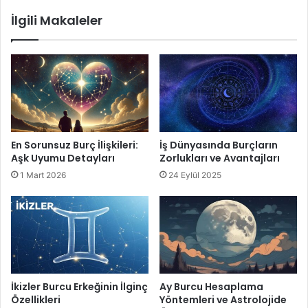
Yengeç burcu bireyler yaşadıkları kötü bir olayda
İlgili Makaleler
sabırları taştığı zaman depresyon yaşayabilirler ve bu
depresyondan uzun bir süre çıkamazlar.
Yengeç burcu bireylerin eğer güveni sarsıldıysa,
tekrar birine güvenmeleri çok uzun zaman alır.
En Sorunsuz Burç İlişkileri:
İş Dünyasında Burçların
Yengeç Burcu
Aşk Uyumu Detayları
Zorlukları ve Avantajları
1 Mart 2026
24 Eylül 2025
İkizler Burcu Erkeğinin İlginç
Ay Burcu Hesaplama
Özellikleri
Yöntemleri ve Astrolojide