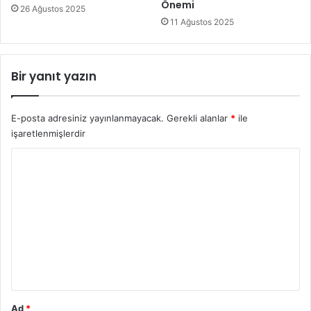
Önemi
26 Ağustos 2025
11 Ağustos 2025
Bir yanıt yazın
E-posta adresiniz yayınlanmayacak.
Gerekli alanlar
*
ile
işaretlenmişlerdir
Y
o
r
u
m
*
Ad
*