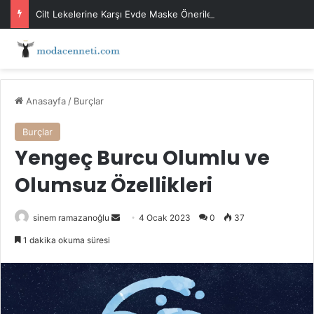
Cilt Lekelerine Karşı Evde Maske Önerileri
Anasayfa
/
Burçlar
Burçlar
Yengeç Burcu Olumlu ve
Olumsuz Özellikleri
Bir
sinem ramazanoğlu
4 Ocak 2023
0
37
e-
1 dakika okuma süresi
posta
göndermek