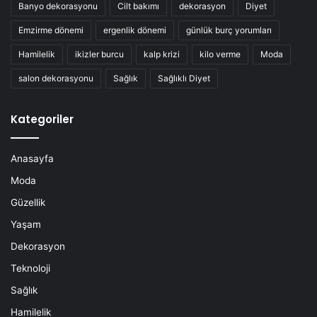
Banyo dekorasyonu
Cilt bakımı
dekorasyon
Diyet
Emzirme dönemi
ergenlik dönemi
günlük burç yorumları
Hamilelik
ikizler burcu
kalp krizi
kilo verme
Moda
salon dekorasyonu
Sağlık
Sağlıklı Diyet
Kategoriler
Anasayfa
Moda
Güzellik
Yaşam
Dekorasyon
Teknoloji
Sağlık
Hamilelik