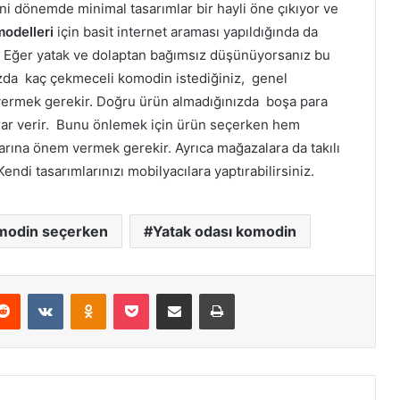
yeni dönemde minimal tasarımlar bir hayli öne çıkıyor ve
odelleri
için basit internet araması yapıldığında da
ir. Eğer yatak ve dolaptan bağımsız düşünüyorsanız bu
ızda kaç çekmeceli komodin istediğiniz, genel
ermek gerekir. Doğru ürün almadığınızda boşa para
arar verir. Bunu önlemek için ürün seçerken hem
arına önem vermek gerekir. Ayrıca mağazalara da takılı
ndi tasarımlarınızı mobilyacılara yaptırabilirsiniz.
modin seçerken
Yatak odası komodin
erest
Reddit
VKontakte
Odnoklassniki
Pocket
E-Posta ile paylaş
Yazdır