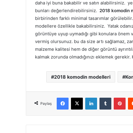
daha iyi buna bakabilir ve satın alabilirsiniz. 
bunları değerlendirebilirsiniz.
2018 komodin m
birbirinden farklı minimal tasarımlar görülebil
modellere özellikle bakabilirsiniz. Yatak odan
görüntüye uyup uymadığı gibi konulara önem v
vermiş olursunuz. bu da size artı sağlamaz, z
malzeme kalitesi hem de diğer görüntü ayrıntıl
kalmak zorunda olmadığınızı eklemek gerekir. Ke
2018 komodin modelleri
Ko
Facebook
X
LinkedIn
Tumblr
Pint
Paylaş