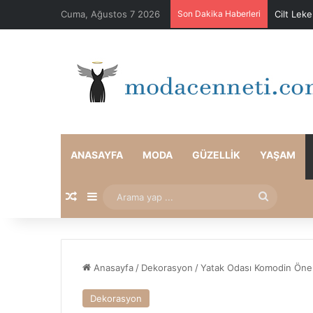
Cuma, Ağustos 7 2026
Son Dakika Haberleri
Cilt Lek
ANASAYFA
MODA
GÜZELLIK
YAŞAM
Rastgele Makale
Kenar Bölmesi
Arama
yap
...
Anasayfa
/
Dekorasyon
/
Yatak Odası Komodin Öner
Dekorasyon