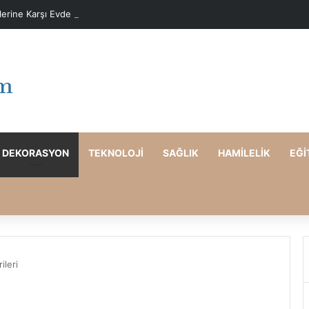
elerine Karşı Evde Maske Önerileri
DEKORASYON
TEKNOLOJI
SAĞLIK
HAMILELIK
EĞI
ileri