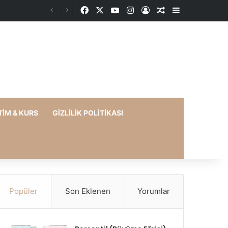
Facebook
X
YouTube
Instagram
Kayıt Ol
Rastgele Makale
Kenar Bölme
TIM & KURS
GIZLILIK POLITIKASI
Popüler
Son Eklenen
Yorumlar