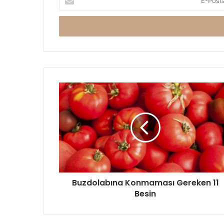
Posta
adresinizi
giriniz
Buzdolabına
Konmaması
Gereken
11
Besin
Buzdolabına Konmaması Gereken 11
Besin