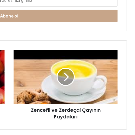
Zencefil
ve
Zerdeçal
Çayının
Faydaları
Zencefil ve Zerdeçal Çayının
Faydaları