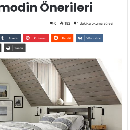
modin Önerileri
0
182
1 dakika okuma süresi
Tumblr
Pinterest
Reddit
VKontakte
Yazdır