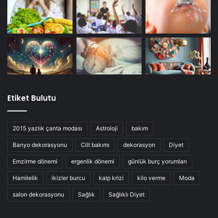
Etiket Bulutu
2015 yazlık çanta modası
Astroloji
bakım
Banyo dekorasyonu
Cilt bakımı
dekorasyon
Diyet
Emzirme dönemi
ergenlik dönemi
günlük burç yorumları
Hamilelik
ikizler burcu
kalp krizi
kilo verme
Moda
salon dekorasyonu
Sağlık
Sağlıklı Diyet