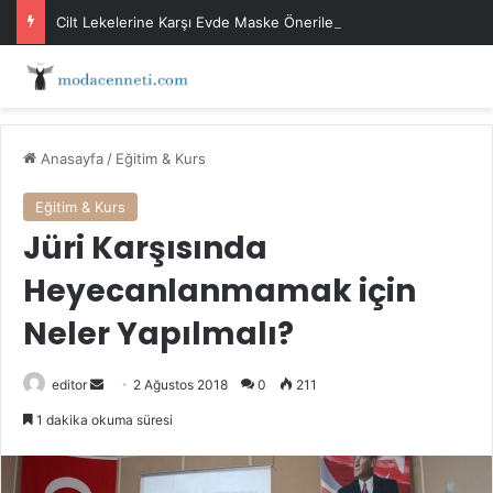
Cilt Lekelerine Karşı Evde Maske Önerileri
Anasayfa
/
Eğitim & Kurs
Eğitim & Kurs
Jüri Karşısında
Heyecanlanmamak için
Neler Yapılmalı?
Bir
editor
2 Ağustos 2018
0
211
e-
1 dakika okuma süresi
posta
göndermek