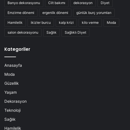
Banyo dekorasyonu
Cilt bakımı
dekorasyon
Diyet
Emzirme dönemi
ergenlik dönemi
günlük burç yorumları
Hamilelik
ikizler burcu
kalp krizi
kilo verme
Moda
salon dekorasyonu
Sağlık
Sağlıklı Diyet
Kategoriler
Anasayfa
Moda
Güzellik
Yaşam
Dekorasyon
Teknoloji
Sağlık
Hamilelik