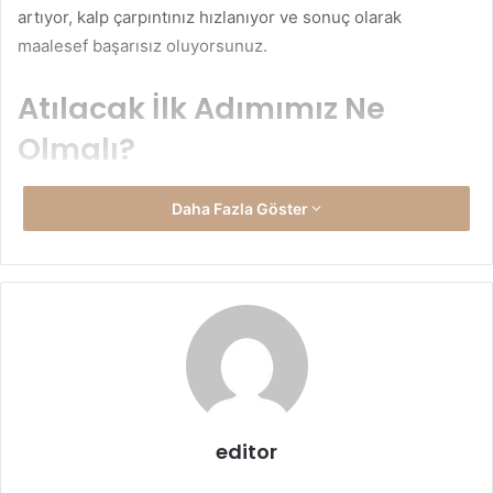
artıyor, kalp çarpıntınız hızlanıyor ve sonuç olarak
maalesef başarısız oluyorsunuz.
Atılacak İlk Adımımız Ne
Olmalı?
Neler yapmalıyız ve nereden başlamalıyız ki aşırı heyecanı
Daha Fazla Göster
yenebilmek mümkün olsun. Bizde adeta ciddi bir boyuta
varan bu durum git gide bir heyecan hastalığına doğru
gitmektedir. Kendimizi en iyi biz tanıyacağımızdan dolayı
eksiklerimizi fark edip o doğrultuda hareket etmemiz
gerek.
editor