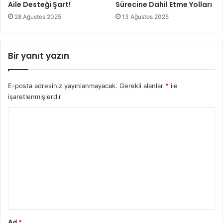
Aile Desteği Şart!
Sürecine Dahil Etme Yolları
28 Ağustos 2025
13 Ağustos 2025
Bir yanıt yazın
E-posta adresiniz yayınlanmayacak.
Gerekli alanlar
*
ile
işaretlenmişlerdir
Y
o
r
u
m
*
Ad
*