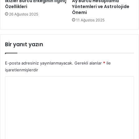
İkizler Burcu Erkeğinin İlginç
Ay Burcu Hesaplama
Özellikleri
Yöntemleri ve Astrolojide
Önemi
26 Ağustos 2025
11 Ağustos 2025
Bir yanıt yazın
E-posta adresiniz yayınlanmayacak.
Gerekli alanlar
*
ile
işaretlenmişlerdir
Y
o
r
u
m
*