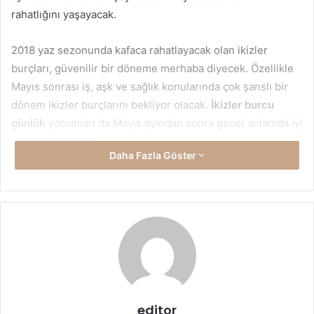
rahatlığını yaşayacak.
2018 yaz sezonunda kafaca rahatlayacak olan ikizler
burçları, güvenilir bir döneme merhaba diyecek. Özellikle
Mayıs sonrası iş, aşk ve sağlık konularında çok şanslı bir
dönem ikizler burçlarını bekliyor olacak.
İkizler burcu
günlük
yorumları da Mayıs ayından sonra genel anlamda iyi
sonuçlar sunacak.
Daha Fazla Göster
En çok merak edilen konulardan olan Merkür metrosunun
ardından birçok gelişme yaşanacak ve hayatınız olağan
akışına girecek. İşte ikizler burcu için 2018 yılının aşk, iş ve
sağlık gelişmeleri.
editor