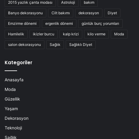
2015 yazlık çanta modası
Astroloji
bakım
Banyo dekorasyonu
Cilt bakımı
dekorasyon
Diyet
Emzirme dönemi
ergenlik dönemi
günlük burç yorumları
Hamilelik
ikizler burcu
kalp krizi
kilo verme
Moda
salon dekorasyonu
Sağlık
Sağlıklı Diyet
Kategoriler
Anasayfa
Moda
Güzellik
Yaşam
Dekorasyon
Teknoloji
Sağlık