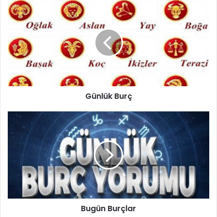
Günlük
ikizler burcu bu yıl kendini daha enerjik hissedecek.
Burç
Özellikle yürüyüş, bisiklet binme gibi birçok sportif aktivite
ile formunuzu koruma şansı bulacaksınız. Çok fazla hamur
işi ve tatlı yememeye özen gösterin.
İkizler 2018 İş ve Para
Yılın ikinci yarısından sonra
ikizler burcu
için iş ve para
Günlük Burç
konularında ve iş hayatında daha olumlu bir dönem söz
Bugün
konusu olacak. Maddi olarak kazanç sağlayacağınız bir
Burçlar
dönemin arefesinde olacağınız 2018 Mayıs sonrası iş
hayatınızda da birçok gelişme yaşayacaksınız.
ikizler burcu
İkizler burcu günlük
ikizler günlük burç yorumları
Bugün Burçlar