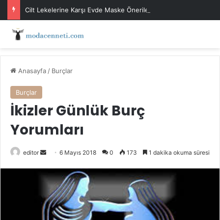
Cilt Lekelerine Karşı Evde Maske Önerileri
Anasayfa
/
Burçlar
Burçlar
İkizler Günlük Burç
Yorumları
Bir
editor
6 Mayıs 2018
0
173
1 dakika okuma süresi
e-
posta
göndermek