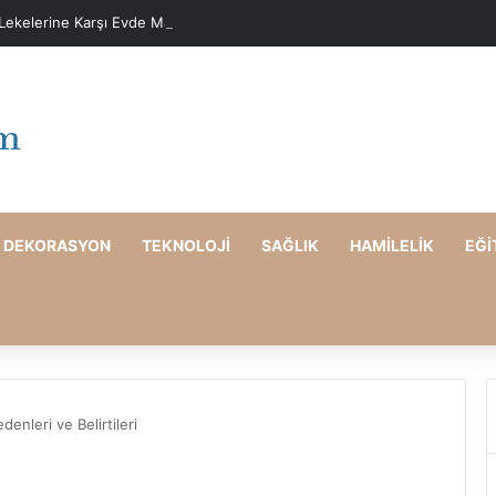
 Lekelerine Karşı Evde Maske Önerileri
DEKORASYON
TEKNOLOJI
SAĞLIK
HAMILELIK
EĞI
denleri ve Belirtileri