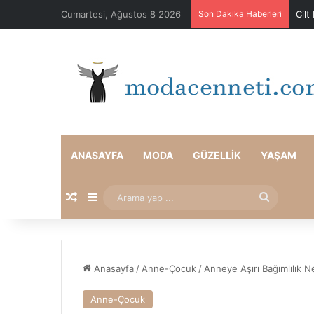
Cumartesi, Ağustos 8 2026
Son Dakika Haberleri
Cilt
ANASAYFA
MODA
GÜZELLIK
YAŞAM
Rastgele Makale
Kenar Bölmesi
Arama
yap
...
Anasayfa
/
Anne-Çocuk
/
Anneye Aşırı Bağımlılık Ne
Anne-Çocuk