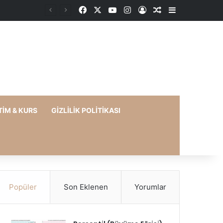
Facebook
X
YouTube
Instagram
Kayıt Ol
Rastgele Makale
Kenar Bölme
TIM & KURS
GIZLILIK POLITIKASI
Popüler
Son Eklenen
Yorumlar