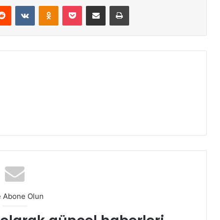
erest
Reddit
VKontakte
Odnoklassniki
Pocket
E-Posta ile paylaş
Yazdır
e Abone Olun