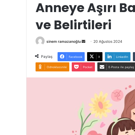
Anneye Aşırı Ba
ve Belirtileri
Bir
sinem ramazanoğlu
20 Ağustos 2024
e-
posta
Paylaş
Facebook
X
LinkedIn
göndermek
Odnoklassniki
Pocket
E-Posta ile paylaş