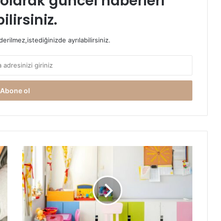
t olarak güncel haberleri
ilirsiniz.
rilmez,istediğinizde ayrılabilirsiniz.
Kreş
Seçerken
Dikkat
Edilmesi
Gerekenler
Nelerdir?