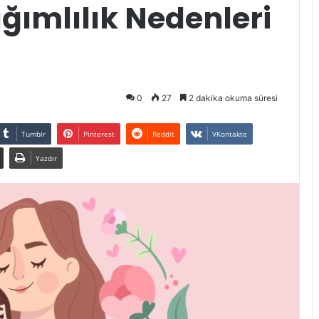
ğımlılık Nedenleri
0
27
2 dakika okuma süresi
Tumblr
Pinterest
Reddit
VKontakte
Yazdır