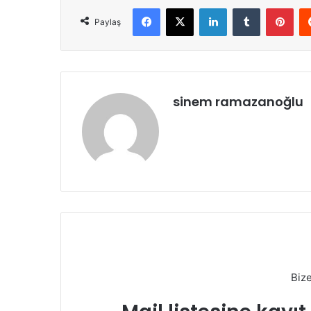
Facebook
X
LinkedIn
Tumblr
Pint
Paylaş
sinem ramazanoğlu
Biz