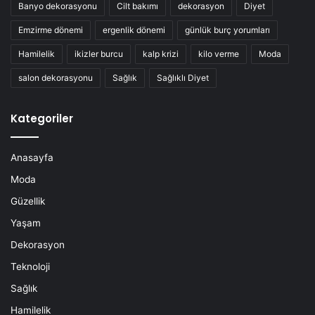
Banyo dekorasyonu
Cilt bakımı
dekorasyon
Diyet
Emzirme dönemi
ergenlik dönemi
günlük burç yorumları
Hamilelik
ikizler burcu
kalp krizi
kilo verme
Moda
salon dekorasyonu
Sağlık
Sağlıklı Diyet
Kategoriler
Anasayfa
Moda
Güzellik
Yaşam
Dekorasyon
Teknoloji
Sağlık
Hamilelik