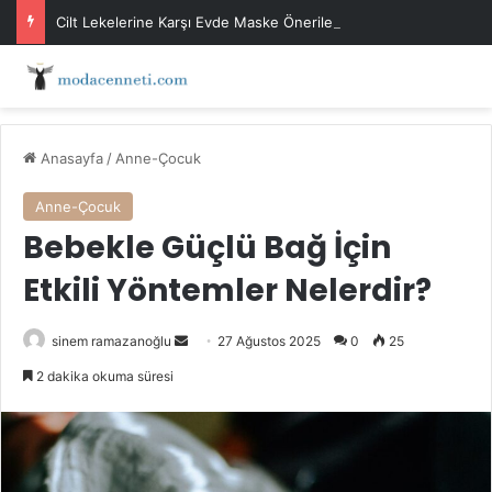
Cilt Lekelerine Karşı Evde Maske Önerileri
Anasayfa
/
Anne-Çocuk
Anne-Çocuk
Bebekle Güçlü Bağ İçin
Etkili Yöntemler Nelerdir?
Bir
sinem ramazanoğlu
27 Ağustos 2025
0
25
e-
2 dakika okuma süresi
posta
göndermek