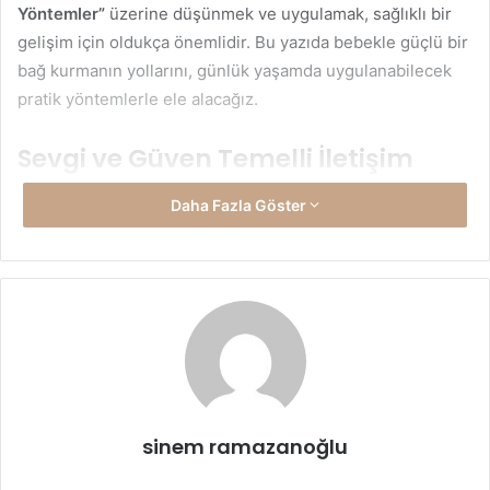
Yöntemler”
üzerine düşünmek ve uygulamak, sağlıklı bir
gelişim için oldukça önemlidir. Bu yazıda bebekle güçlü bir
bağ kurmanın yollarını, günlük yaşamda uygulanabilecek
pratik yöntemlerle ele alacağız.
Sevgi ve Güven Temelli İletişim
Bebekler, dünyaya gözlerini açtıkları ilk andan itibaren
Daha Fazla Göster
güven duygusuna ihtiyaç duyar. Onları kucaklamak,
okşamak, sakin bir ses tonuyla konuşmak, güvenli bir
ortamda olduklarını hissettirir. Annenin sesini duymak,
kokusunu almak ve sıcaklığını hissetmek, bebeğin huzur
bulmasını sağlar.
Göz teması kurmak, bebekle iletişimin en güçlü yollarından
biridir. Bir anne bebeğine bakarken gülümsediğinde,
sinem ramazanoğlu
bebek bu duyguyu hisseder ve karşılık vermeye başlar. Bu
basit ama etkili yöntem, güven duygusunun temellerini