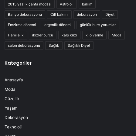
2015 yazlık çanta modası
Astroloji
bakım
Banyo dekorasyonu
Cilt bakımı
dekorasyon
Diyet
Emzirme dönemi
ergenlik dönemi
günlük burç yorumları
Hamilelik
ikizler burcu
kalp krizi
kilo verme
Moda
salon dekorasyonu
Sağlık
Sağlıklı Diyet
Kategoriler
Anasayfa
Moda
Güzellik
Yaşam
Dekorasyon
Teknoloji