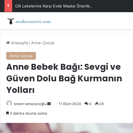
Cilt Lekelerine Karşı Evde Maske Önerileri
Anasayfa
/
Anne-Çocuk
Anne-Çocuk
Anne Bebek Bağı: Sevgi ve
Güven Dolu Bağ Kurmanın
Yolları
Bir
sinem ramazanoğlu
11 Ekim 2024
0
24
e-
3 dakika okuma süresi
posta
göndermek