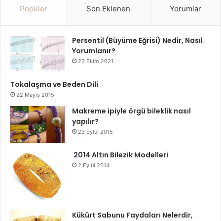
Popüler
Son Eklenen
Yorumlar
olarak büyümesine katkıda bulunur. Fiziksel temas,
duygusal iletişim, emzirme ve kaliteli zaman geçirme gibi
faktörler, bu bağı kuvvetlendiren en önemli unsurlardır.
Persentil (Büyüme Eğrisi) Nedir, Nasıl
Anne ile bebek arasında güçlü bir bağ kurmak, sadece
Yorumlanır?
bebeklik dönemini değil, tüm hayatı olumlu yönde etkiler.
23 Ekim 2021
Tokalaşma ve Beden Dili
Anne Bebek Bağı
22 Mayıs 2015
Makreme ipiyle örgü bileklik nasıl
Anne Bebek Bağını Güçlendirmenin Yolları
yapılır?
23 Eylül 2015
Anne Bebek Bağının Önemi
2014 Altın Bilezik Modelleri
2 Eylül 2014
Kükürt Sabunu Faydaları Nelerdir,