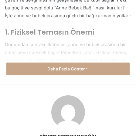
bu güçlü ve sevgi dolu “Anne Bebek Bağı” nasıl kurulur?
İşte anne ve bebek arasında güçlü bir bağ kurmanın yolları:
1. Fiziksel Temasın Önemi
Doğumdan sonraki ilk temas, anne ve bebek arasında bir
ömür boyu sürecek bağın temellerini atar. Fiziksel temas,
“Anne Bebek Bağı”nı güçlendiren en önemli faktörlerden
biridir. Bebeğin tenine değmek, kucağa almak, emzirmek
Daha Fazla Göster
ve sarılmak bebeğin güven duygusunu artırır. Yapılan
araştırmalar, sık sık kucaklanan ve temas edilen bebeklerin
daha az stres yaşadığını ve daha sağlıklı geliştiğini ortaya
koymaktadır.
Ten Tene Temas:
Doğumdan hemen sonra annenin bebeği
çıplak tenine alması, hem bebeğin rahatlamasını sağlar
hem de emzirme sürecini kolaylaştırır. Bu süreç, bebeğin
sinem ramazanoğlu