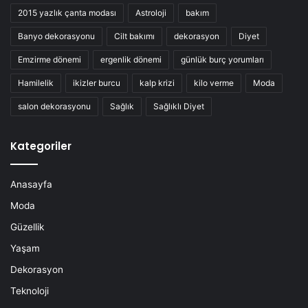
2015 yazlık çanta modası
Astroloji
bakım
Banyo dekorasyonu
Cilt bakımı
dekorasyon
Diyet
Emzirme dönemi
ergenlik dönemi
günlük burç yorumları
Hamilelik
ikizler burcu
kalp krizi
kilo verme
Moda
salon dekorasyonu
Sağlık
Sağlıklı Diyet
Kategoriler
Anasayfa
Moda
Güzellik
Yaşam
Dekorasyon
Teknoloji