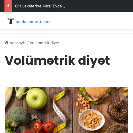
Cilt Lekelerine Karşı Evde Maske Önerileri
Anasayfa
/
Volümetrik diyet
Volümetrik diyet