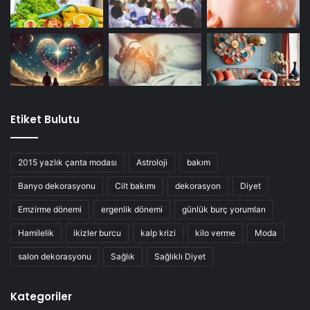
Etiket Bulutu
2015 yazlık çanta modası
Astroloji
bakım
Banyo dekorasyonu
Cilt bakımı
dekorasyon
Diyet
Emzirme dönemi
ergenlik dönemi
günlük burç yorumları
Hamilelik
ikizler burcu
kalp krizi
kilo verme
Moda
salon dekorasyonu
Sağlık
Sağlıklı Diyet
Kategoriler