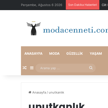
Perşembe, Ağustos 6 2026
Son Dakika Haberleri
Cilt
ANASAYFA
MODA
GÜZELLIK
YAŞAM
Rastgele Makale
Kenar Bölmesi
Arama
yap
...
Anasayfa
/
unutkanlık
unutkanlık