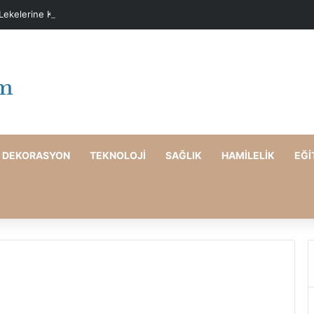
 Lekelerine Karşı Evde Maske Önerileri
DEKORASYON
TEKNOLOJI
SAĞLIK
HAMILELIK
EĞI