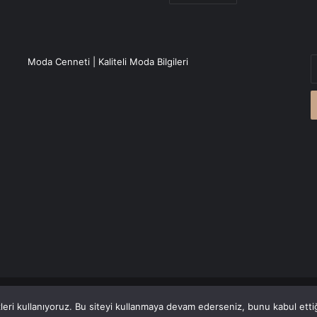
E
Moda Cenneti | Kaliteli Moda Bilgileri
P
a
g
r
Canlı Haber
'den alınmaktadır.
eri kullanıyoruz. Bu siteyi kullanmaya devam ederseniz, bunu kabul ettiği