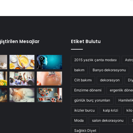
iştirilen Mesajlar
Etiket Bulutu
2015 yazlık çanta modası
Astro
bakım
Banyo dekorasyonu
Cilt bakımı
dekorasyon
Di
Emzirme dönemi
ergenlik döne
günlük burç yorumları
Hamileli
ikizler burcu
kalp krizi
kil
Moda
salon dekorasyonu
Sağlıklı Diyet