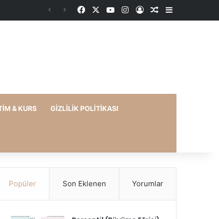
Facebook
X
YouTube
Instagram
Kayıt Ol
Rastgele Makale
Kenar Bölme
TIM & KURS
GIZLILIK POLITIKASI
Popüler
Son Eklenen
Yorumlar