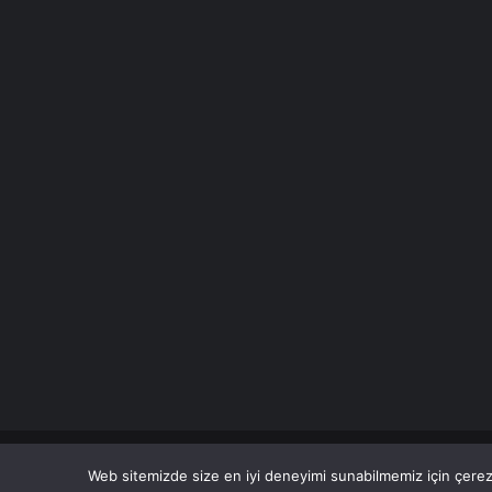
© Copyright 2026 Her Hakkı Saklıdır. Son Dakika
Haberle
Web sitemizde size en iyi deneyimi sunabilmemiz için çerezl