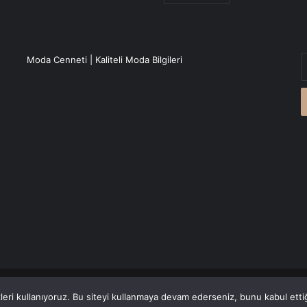
E
Moda Cenneti | Kaliteli Moda Bilgileri
P
a
g
r
Canlı Haber
'den alınmaktadır.
eri kullanıyoruz. Bu siteyi kullanmaya devam ederseniz, bunu kabul ettiği