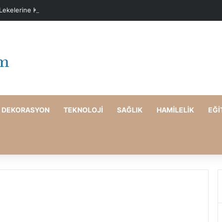
 Lekelerine Karşı Evde Maske Önerileri
DEKORASYON
TEKNOLOJI
SAĞLIK
HAMILELIK
EĞI