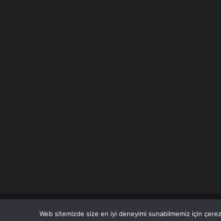
© Copyright 2026 Her Hakkı Saklıdır. Son Dakika
Haberle
Web sitemizde size en iyi deneyimi sunabilmemiz için çerezl