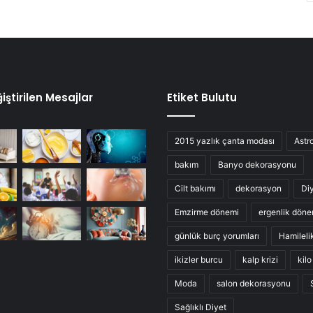
iştirilen Mesajlar
Etiket Bulutu
2015 yazlık çanta modası
Astro
bakım
Banyo dekorasyonu
Cilt bakımı
dekorasyon
Di
Emzirme dönemi
ergenlik döne
günlük burç yorumları
Hamileli
ikizler burcu
kalp krizi
kil
Moda
salon dekorasyonu
Sağlıklı Diyet