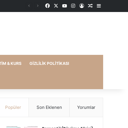
Facebook
X
YouTube
Instagram
Kayıt Ol
Rastgele Makale
Kenar Bölme
TIM & KURS
GIZLILIK POLITIKASI
Popüler
Son Eklenen
Yorumlar