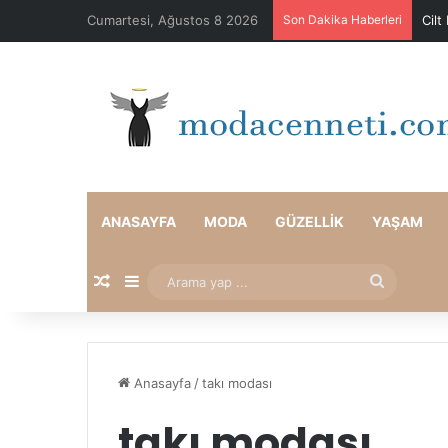
Cumartesi, Ağustos 8 2026
Son Dakika Haberleri
Cilt
ANASAYFA
MODA
GÜZELLIK
YAŞAM
Rastgele Makale
Kenar Bölmesi
Arama
yap
...
Anasayfa
/
takı modası
takı modası