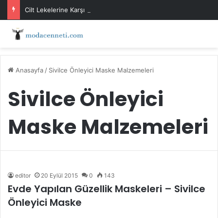
Cilt Lekelerine Karşı Evde Maske Önerileri
Anasayfa
/
Sivilce Önleyici Maske Malzemeleri
Sivilce Önleyici
Maske Malzemeleri
editor
20 Eylül 2015
0
143
Evde Yapılan Güzellik Maskeleri – Sivilce
Önleyici Maske