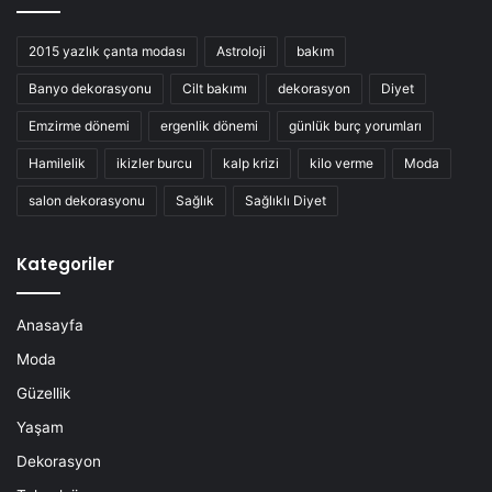
2015 yazlık çanta modası
Astroloji
bakım
Banyo dekorasyonu
Cilt bakımı
dekorasyon
Diyet
Emzirme dönemi
ergenlik dönemi
günlük burç yorumları
Hamilelik
ikizler burcu
kalp krizi
kilo verme
Moda
salon dekorasyonu
Sağlık
Sağlıklı Diyet
Kategoriler
Anasayfa
Moda
Güzellik
Yaşam
Dekorasyon