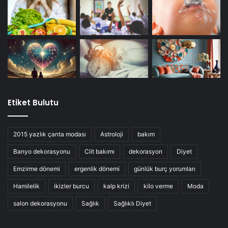
Etiket Bulutu
2015 yazlık çanta modası
Astroloji
bakım
Banyo dekorasyonu
Cilt bakımı
dekorasyon
Diyet
Emzirme dönemi
ergenlik dönemi
günlük burç yorumları
Hamilelik
ikizler burcu
kalp krizi
kilo verme
Moda
salon dekorasyonu
Sağlık
Sağlıklı Diyet