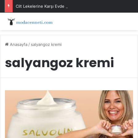
Cilt Lekelerine Karşı Evde Maske Önerileri
Anasayfa
/
salyangoz kremi
salyangoz kremi