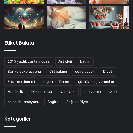
Etiket Bulutu
2015 yazlık çanta modası
Astroloji
bakım
Banyo dekorasyonu
Cilt bakımı
dekorasyon
Diyet
Emzirme dönemi
ergenlik dönemi
günlük burç yorumları
Hamilelik
ikizler burcu
kalp krizi
kilo verme
Moda
salon dekorasyonu
Sağlık
Sağlıklı Diyet
Kategoriler