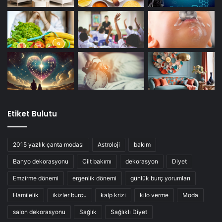
Etiket Bulutu
2015 yazlık çanta modası
Astroloji
bakım
Banyo dekorasyonu
Cilt bakımı
dekorasyon
Diyet
Emzirme dönemi
ergenlik dönemi
günlük burç yorumları
Hamilelik
ikizler burcu
kalp krizi
kilo verme
Moda
salon dekorasyonu
Sağlık
Sağlıklı Diyet