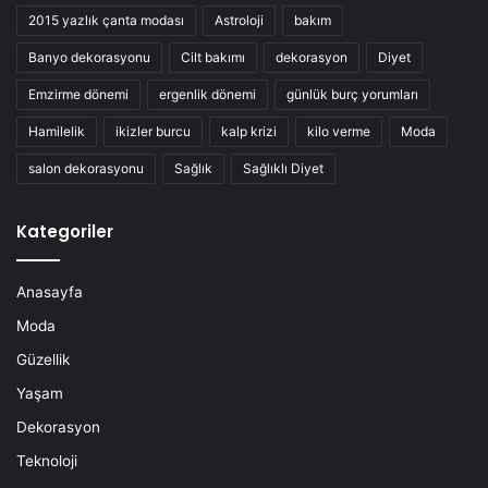
2015 yazlık çanta modası
Astroloji
bakım
Banyo dekorasyonu
Cilt bakımı
dekorasyon
Diyet
Emzirme dönemi
ergenlik dönemi
günlük burç yorumları
Hamilelik
ikizler burcu
kalp krizi
kilo verme
Moda
salon dekorasyonu
Sağlık
Sağlıklı Diyet
Kategoriler
Anasayfa
Moda
Güzellik
Yaşam
Dekorasyon
Teknoloji