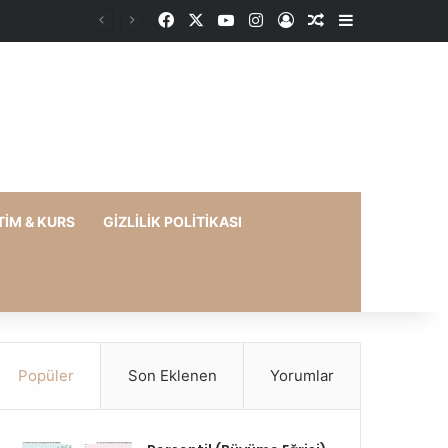
Facebook
X
YouTube
Instagram
Kayıt Ol
Rastgele Makale
Kenar Bölme
TIM & KURS
GIZLILIK POLITIKASI
Popüler
Son Eklenen
Yorumlar