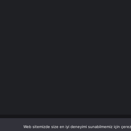
© Copyright 2026 Her Hakkı Saklıdır. Son Dakika
Haberle
Web sitemizde size en iyi deneyimi sunabilmemiz için çerezl