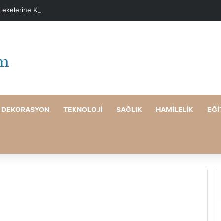
 Lekelerine Karşı Evde Maske Önerileri
DEKORASYON
TEKNOLOJI
SAĞLIK
HAMILELIK
EĞI