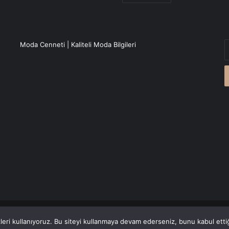
E
Moda Cenneti | Kaliteli Moda Bilgileri
P
a
g
r
Canlı Haber
'den alınmaktadır.
eri kullanıyoruz. Bu siteyi kullanmaya devam ederseniz, bunu kabul ettiği