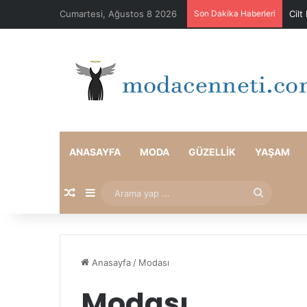
Cumartesi, Ağustos 8 2026
Son Dakika Haberleri
Cilt
ANASAYFA
MODA
GÜZELLIK
YAŞAM
Rastgele Makale
Kenar Bölmesi
Arama
yap
...
Anasayfa
/
Modası
Modası