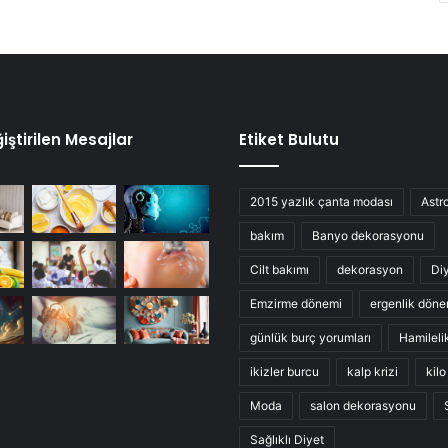
iştirilen Mesajlar
Etiket Bulutu
2015 yazlık çanta modası
Astro
bakım
Banyo dekorasyonu
Cilt bakımı
dekorasyon
Di
Emzirme dönemi
ergenlik döne
günlük burç yorumları
Hamileli
ikizler burcu
kalp krizi
kil
Moda
salon dekorasyonu
Sağlıklı Diyet