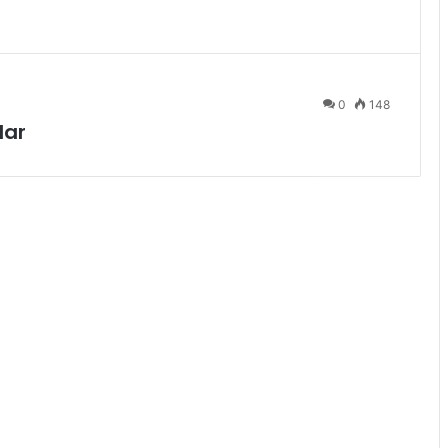
0
148
lar