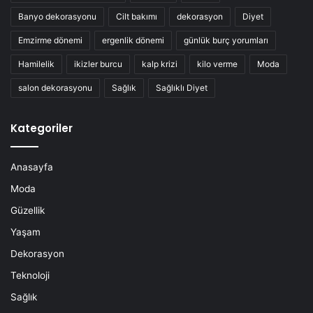
Banyo dekorasyonu
Cilt bakımı
dekorasyon
Diyet
Emzirme dönemi
ergenlik dönemi
günlük burç yorumları
Hamilelik
ikizler burcu
kalp krizi
kilo verme
Moda
salon dekorasyonu
Sağlık
Sağlıklı Diyet
Kategoriler
Anasayfa
Moda
Güzellik
Yaşam
Dekorasyon
Teknoloji
Sağlık