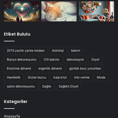
Etiket Bulutu
2015 yazlık çanta modası
Astroloji
bakım
Banyo dekorasyonu
Cilt bakımı
dekorasyon
Diyet
Emzirme dönemi
ergenlik dönemi
günlük burç yorumları
Hamilelik
ikizler burcu
kalp krizi
kilo verme
Moda
salon dekorasyonu
Sağlık
Sağlıklı Diyet
Kategoriler
Anasayfa