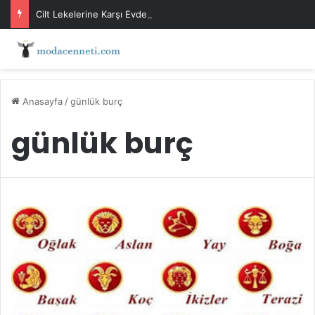
Cilt Lekelerine Karşı Evde Maske Önerileri
Anasayfa
/
günlük burç
günlük burç