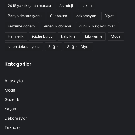
2015 yazlık çanta modası
Astroloji
bakım
Banyo dekorasyonu
Cilt bakımı
dekorasyon
Diyet
Emzirme dönemi
ergenlik dönemi
günlük burç yorumları
Hamilelik
ikizler burcu
kalp krizi
kilo verme
Moda
salon dekorasyonu
Sağlık
Sağlıklı Diyet
Kategoriler
Anasayfa
Moda
Güzellik
Yaşam
Dekorasyon
Teknoloji