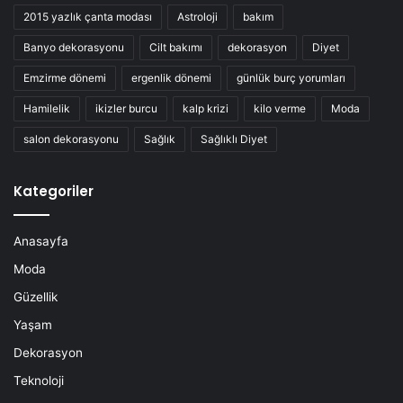
2015 yazlık çanta modası
Astroloji
bakım
Banyo dekorasyonu
Cilt bakımı
dekorasyon
Diyet
Emzirme dönemi
ergenlik dönemi
günlük burç yorumları
Hamilelik
ikizler burcu
kalp krizi
kilo verme
Moda
salon dekorasyonu
Sağlık
Sağlıklı Diyet
Kategoriler
Anasayfa
Moda
Güzellik
Yaşam
Dekorasyon
Teknoloji