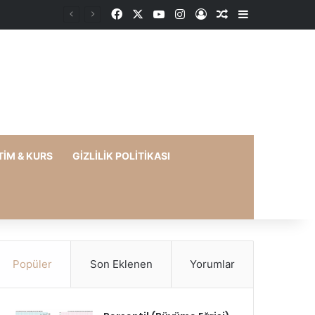
Facebook
X
YouTube
Instagram
Kayıt Ol
Rastgele Makale
Kenar Bölme
TIM & KURS
GIZLILIK POLITIKASI
Popüler
Son Eklenen
Yorumlar