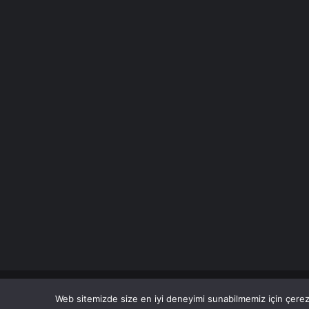
© Copyright 2026 Her Hakkı Saklıdır. Son Dakika
Haberle
Web sitemizde size en iyi deneyimi sunabilmemiz için çerezl