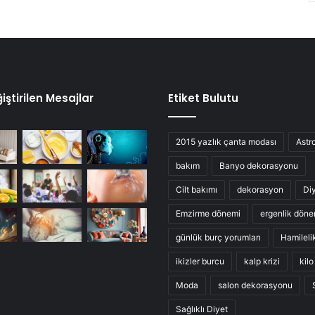
iştirilen Mesajlar
Etiket Bulutu
2015 yazlık çanta modası
Astro
bakım
Banyo dekorasyonu
Cilt bakımı
dekorasyon
Di
Emzirme dönemi
ergenlik döne
günlük burç yorumları
Hamileli
ikizler burcu
kalp krizi
kil
Moda
salon dekorasyonu
Sağlıklı Diyet