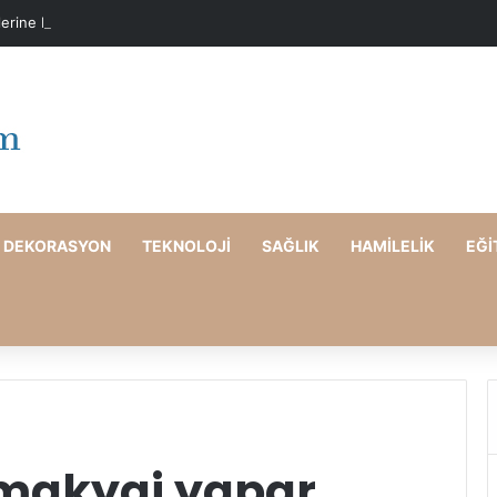
lerine Karşı Evde Maske Önerileri
DEKORASYON
TEKNOLOJI
SAĞLIK
HAMILELIK
EĞI
 makyaj yapar