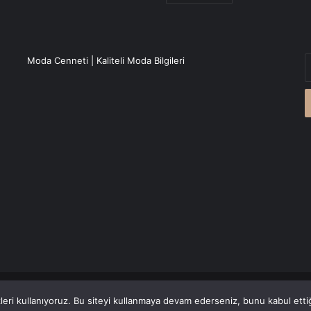
E
Moda Cenneti | Kaliteli Moda Bilgileri
P
a
g
r
Canlı Haber
'den alınmaktadır.
eri kullanıyoruz. Bu siteyi kullanmaya devam ederseniz, bunu kabul ettiği