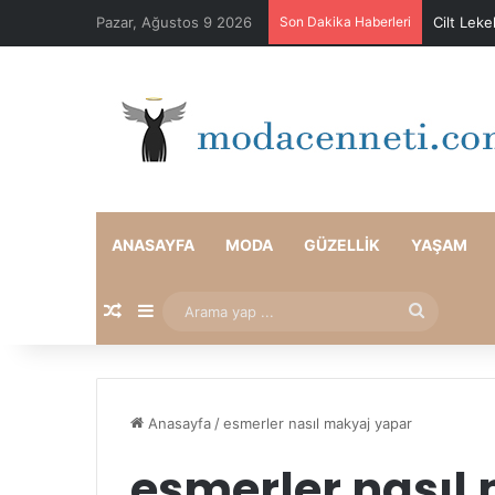
Pazar, Ağustos 9 2026
Son Dakika Haberleri
Cilt Leke
ANASAYFA
MODA
GÜZELLIK
YAŞAM
Rastgele Makale
Kenar Bölmesi
Arama
yap
...
Anasayfa
/
esmerler nasıl makyaj yapar
esmerler nasıl