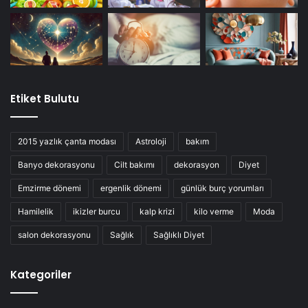
Etiket Bulutu
2015 yazlık çanta modası
Astroloji
bakım
Banyo dekorasyonu
Cilt bakımı
dekorasyon
Diyet
Emzirme dönemi
ergenlik dönemi
günlük burç yorumları
Hamilelik
ikizler burcu
kalp krizi
kilo verme
Moda
salon dekorasyonu
Sağlık
Sağlıklı Diyet
Kategoriler