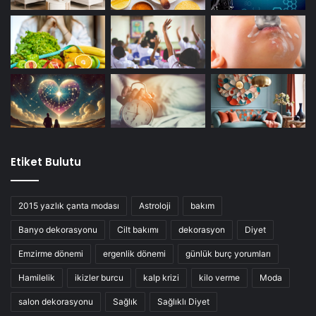
Etiket Bulutu
2015 yazlık çanta modası
Astroloji
bakım
Banyo dekorasyonu
Cilt bakımı
dekorasyon
Diyet
Emzirme dönemi
ergenlik dönemi
günlük burç yorumları
Hamilelik
ikizler burcu
kalp krizi
kilo verme
Moda
salon dekorasyonu
Sağlık
Sağlıklı Diyet