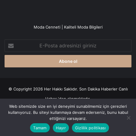
Moda Cenneti | Kaliteli Moda Bilgileri
E-
Posta
adresinizi
giriniz
© Copyright 2026 Her Hakkı Saklıdır. Son Dakika
Haberler
Canlı
Haber
'den alınmaktadır.
Web sitemizde size en iyi deneyimi sunabilmemiz için çerezleri
Gizlilik politikası
kullanıyoruz. Bu siteyi kullanmaya devam ederseniz, bunu kabul
ettiğinizi varsayarız.
Facebook
X
YouTube
Instagram
Tamam
Hayır
Gizlilik politikası