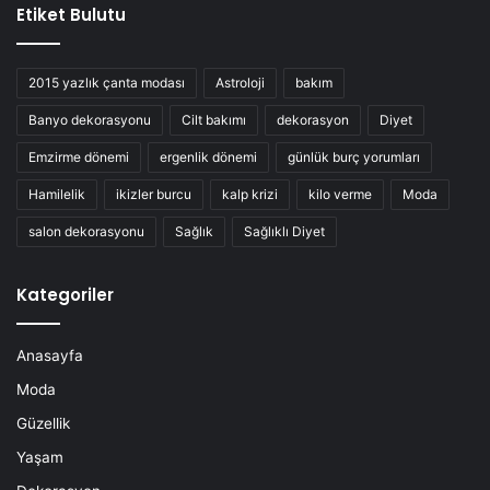
Etiket Bulutu
2015 yazlık çanta modası
Astroloji
bakım
Banyo dekorasyonu
Cilt bakımı
dekorasyon
Diyet
Emzirme dönemi
ergenlik dönemi
günlük burç yorumları
Hamilelik
ikizler burcu
kalp krizi
kilo verme
Moda
salon dekorasyonu
Sağlık
Sağlıklı Diyet
Kategoriler
Anasayfa
Moda
Güzellik
Yaşam