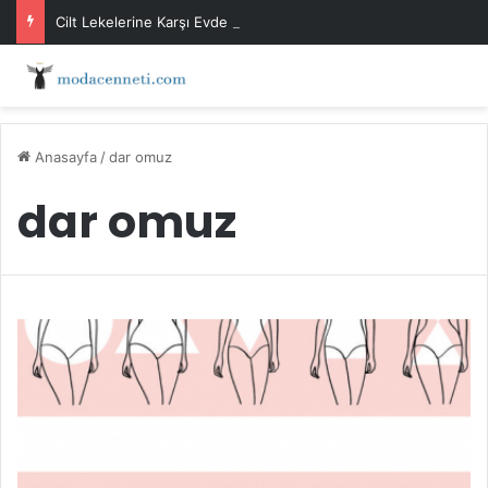
Cilt Lekelerine Karşı Evde Maske Önerileri
Anasayfa
/
dar omuz
dar omuz