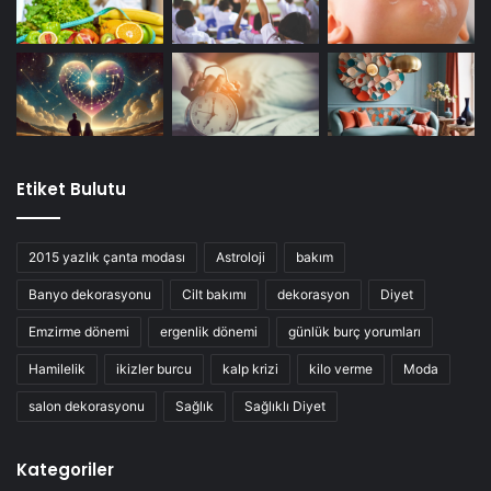
Etiket Bulutu
2015 yazlık çanta modası
Astroloji
bakım
Banyo dekorasyonu
Cilt bakımı
dekorasyon
Diyet
Emzirme dönemi
ergenlik dönemi
günlük burç yorumları
Hamilelik
ikizler burcu
kalp krizi
kilo verme
Moda
salon dekorasyonu
Sağlık
Sağlıklı Diyet
Kategoriler