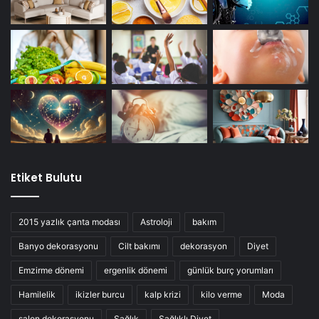
Etiket Bulutu
2015 yazlık çanta modası
Astroloji
bakım
Banyo dekorasyonu
Cilt bakımı
dekorasyon
Diyet
Emzirme dönemi
ergenlik dönemi
günlük burç yorumları
Hamilelik
ikizler burcu
kalp krizi
kilo verme
Moda
salon dekorasyonu
Sağlık
Sağlıklı Diyet