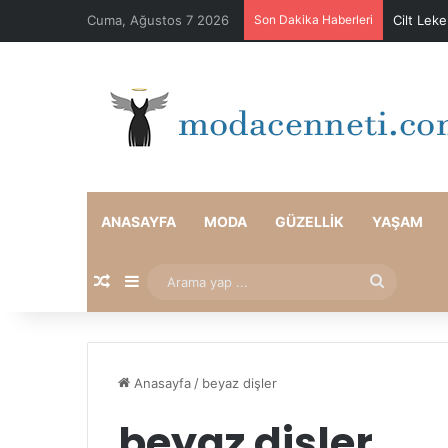
Cuma, Ağustos 7 2026
Son Dakika Haberleri
Cilt Lek
ANASAYFA
MODA
GÜZELLIK
YAŞAM
Rastgele Makale
Kenar Bölmesi
Arama
yap
...
Anasayfa
/
beyaz dişler
beyaz dişler