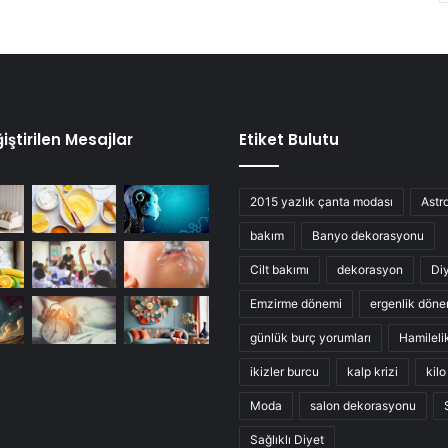
iştirilen Mesajlar
Etiket Bulutu
2015 yazlık çanta modası
Astro
bakım
Banyo dekorasyonu
Cilt bakımı
dekorasyon
Di
Emzirme dönemi
ergenlik döne
günlük burç yorumları
Hamileli
ikizler burcu
kalp krizi
kil
Moda
salon dekorasyonu
Sağlıklı Diyet