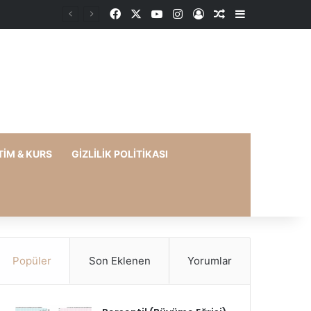
Facebook
X
YouTube
Instagram
Kayıt Ol
Rastgele Makale
Kenar Bölme
TIM & KURS
GIZLILIK POLITIKASI
Popüler
Son Eklenen
Yorumlar