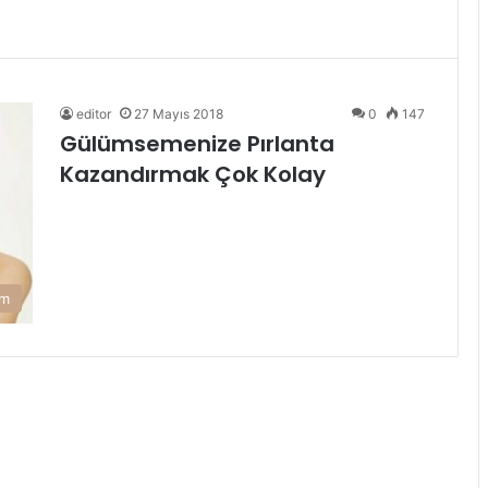
editor
27 Mayıs 2018
0
147
Gülümsemenize Pırlanta
Kazandırmak Çok Kolay
am