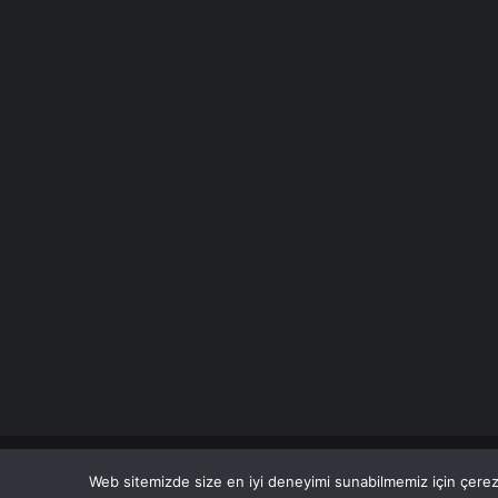
© Copyright 2026 Her Hakkı Saklıdır. Son Dakika
Haberle
Web sitemizde size en iyi deneyimi sunabilmemiz için çerezl