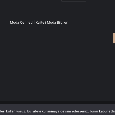
E
Moda Cenneti | Kaliteli Moda Bilgileri
P
a
g
r
Canlı Haber
'den alınmaktadır.
eri kullanıyoruz. Bu siteyi kullanmaya devam ederseniz, bunu kabul ettiği