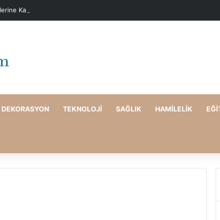
elerine Karşı Evde Maske Önerileri
DEKORASYON
TEKNOLOJI
SAĞLIK
HAMILELIK
EĞI