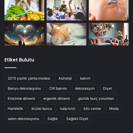
Etiket Bulutu
2015 yazlık çanta modası
Astroloji
bakım
Banyo dekorasyonu
Cilt bakımı
dekorasyon
Diyet
Emzirme dönemi
ergenlik dönemi
günlük burç yorumları
Hamilelik
ikizler burcu
kalp krizi
kilo verme
Moda
salon dekorasyonu
Sağlık
Sağlıklı Diyet