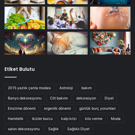
Etiket Bulutu
2015 yazlık çanta modası
Astroloji
bakım
Banyo dekorasyonu
Cilt bakımı
dekorasyon
Diyet
Emzirme dönemi
ergenlik dönemi
günlük burç yorumları
Hamilelik
ikizler burcu
kalp krizi
kilo verme
Moda
salon dekorasyonu
Sağlık
Sağlıklı Diyet