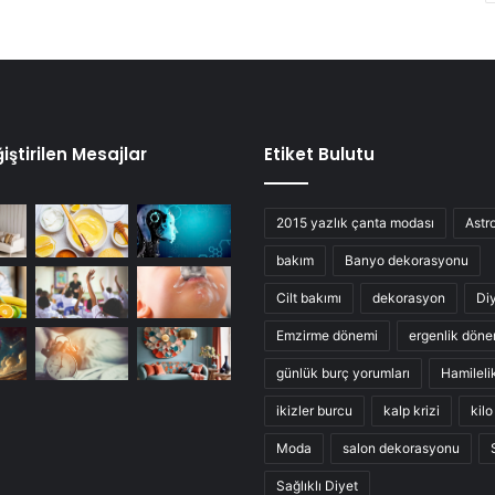
iştirilen Mesajlar
Etiket Bulutu
2015 yazlık çanta modası
Astro
bakım
Banyo dekorasyonu
Cilt bakımı
dekorasyon
Di
Emzirme dönemi
ergenlik döne
günlük burç yorumları
Hamileli
ikizler burcu
kalp krizi
kil
Moda
salon dekorasyonu
Sağlıklı Diyet