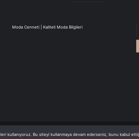
E
Moda Cenneti | Kaliteli Moda Bilgileri
P
a
g
r
Canlı Haber
'den alınmaktadır.
eri kullanıyoruz. Bu siteyi kullanmaya devam ederseniz, bunu kabul ettiği