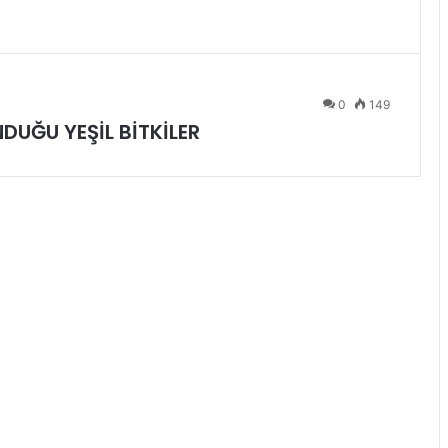
0
149
DUĞU YEŞİL BİTKİLER