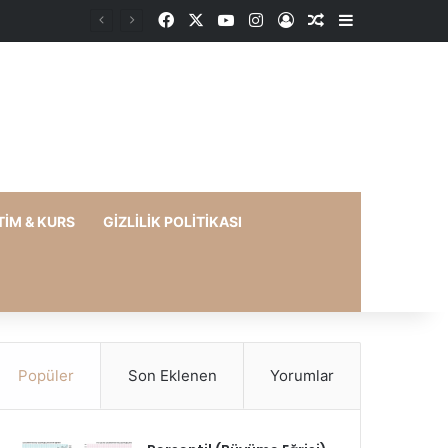
Facebook
X
YouTube
Instagram
Kayıt Ol
Rastgele Makale
Kenar Bölme
TIM & KURS
GIZLILIK POLITIKASI
Popüler
Son Eklenen
Yorumlar