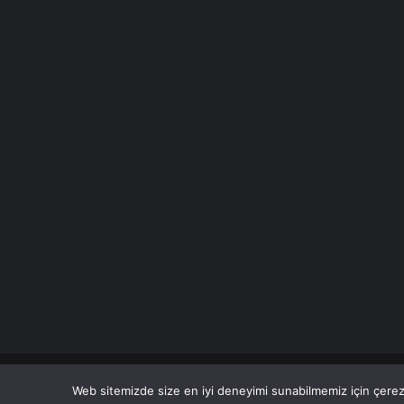
© Copyright 2026 Her Hakkı Saklıdır. Son Dakika
Haberle
Web sitemizde size en iyi deneyimi sunabilmemiz için çerezl