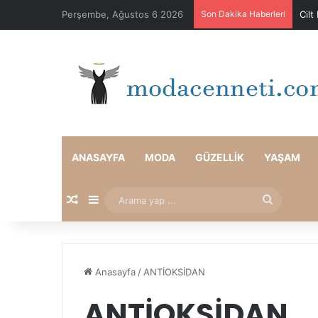
Perşembe, Ağustos 6 2026
Son Dakika Haberleri
Cilt
ANASAYFA
MODA
GÜZELLIK
YAŞAM
Rastgele Makale
Kenar Bölmesi
Arama
yap
...
Anasayfa
/
ANTİOKSİDAN
ANTİOKSİDAN