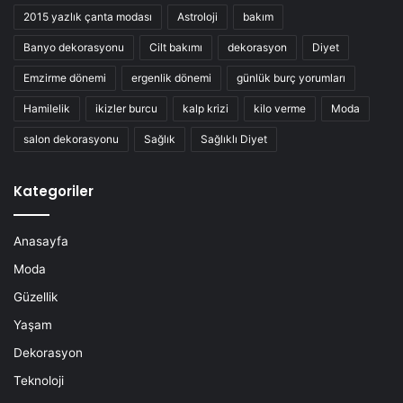
2015 yazlık çanta modası
Astroloji
bakım
Banyo dekorasyonu
Cilt bakımı
dekorasyon
Diyet
Emzirme dönemi
ergenlik dönemi
günlük burç yorumları
Hamilelik
ikizler burcu
kalp krizi
kilo verme
Moda
salon dekorasyonu
Sağlık
Sağlıklı Diyet
Kategoriler
Anasayfa
Moda
Güzellik
Yaşam
Dekorasyon
Teknoloji