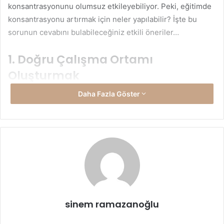
konsantrasyonunu olumsuz etkileyebiliyor. Peki, eğitimde
konsantrasyonu artırmak için neler yapılabilir? İşte bu
sorunun cevabını bulabileceğiniz etkili öneriler…
1. Doğru Çalışma Ortamı
Oluşturmak
Daha Fazla Göster
Eğitimde konsantrasyonu artırmak için öncelikle doğru bir
çalışma ortamı oluşturmak gerekir. Dağınık, gürültülü veya
dikkat dağıtıcı unsurlarla dolu bir ortam, odaklanmayı
zorlaştırır. Bu nedenle, çalışma alanınızı düzenli ve sade
tutmaya özen gösterin. Masanızda yalnızca ihtiyaç
duyduğunuz materyallerin bulunması, dikkatinizi
toplamanıza yardımcı olacaktır.
Ayrıca, çalışma ortamının ışıklandırması ve havalandırması
sinem ramazanoğlu
da konsantrasyon üzerinde etkilidir. Doğal ışık alan, ferah