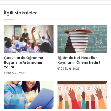
dağınık olmasına neden olabilir. Bu nedenle, dengeli ve
düzenli beslenmeye özen gösterin.
İlgili Makaleler
Kahvaltı, günün en önemli öğünüdür ve konsantrasyonu
artırmak için mutlaka atlanmamalıdır. Protein, vitamin ve
mineral açısından zengin besinler tüketmek, zihinsel
performansınızı artırır. Ayrıca, su tüketimini ihmal
etmemek de büyük önem taşır. Dehidrasyon, yorgunluk ve
dikkat dağınıklığına neden olabilir.
Çocuklarda Öğrenme
Eğitimde Net Hedefler
Başarısını Artırmanın
Koymanın Önemi Nedir?
Yolları
29 Eylül 2025
Uyku düzeni ise konsantrasyonu korumak için olmazsa
30 Mart 2026
olmazdır. Yetersiz uyku, hafıza ve öğrenme becerilerini
olumsuz etkiler. Bu nedenle, günde en az 7-8 saat kaliteli
uyku uyumaya özen gösterin. Uyku saatlerinizi düzenli
tutarak, biyolojik ritminizi koruyabilir ve gün içinde daha
dinç hissedebilirsiniz.