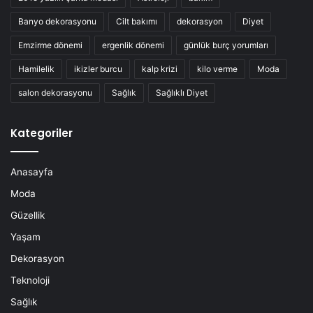
Banyo dekorasyonu
Cilt bakımı
dekorasyon
Diyet
Emzirme dönemi
ergenlik dönemi
günlük burç yorumları
Hamilelik
ikizler burcu
kalp krizi
kilo verme
Moda
salon dekorasyonu
Sağlık
Sağlıklı Diyet
Kategoriler
Anasayfa
Moda
Güzellik
Yaşam
Dekorasyon
Teknoloji
Sağlık