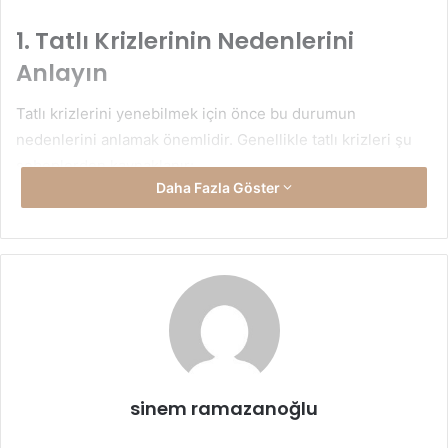
1. Tatlı Krizlerinin Nedenlerini
Anlayın
Tatlı krizlerini yenebilmek için önce bu durumun
nedenlerini anlamak önemlidir. Genellikle tatlı krizleri şu
sebeplerden kaynaklanır:
Daha Fazla Göster
Kan Şekeri Düşüklüğü:
Uzun süre aç kalmak veya
karbonhidrat ağırlıklı beslenmek, kan şekerinin ani
şekilde düşmesine neden olabilir. Bu durumda, vücut
hızlı enerji sağlamak için tatlılara yönelir.
Psikolojik Faktörler:
Stres, sıkıntı veya can sıkıntısı
tatlı yeme isteğini artırabilir. Özellikle duygusal yemek
yeme alışkanlığı olan kişilerde, tatlı krizleri daha sık
görülür.
sinem ramazanoğlu
Dengeli Beslenememe:
Diyet sırasında protein,