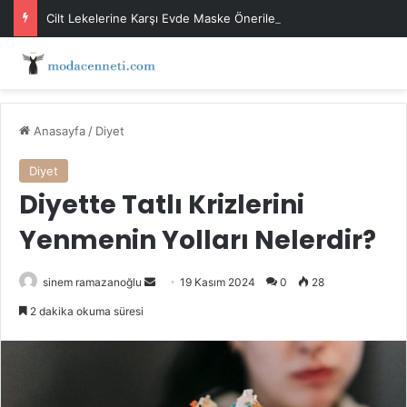
Cilt Lekelerine Karşı Evde Maske Önerileri
Anasayfa
/
Diyet
Diyet
Diyette Tatlı Krizlerini
Yenmenin Yolları Nelerdir?
Bir
sinem ramazanoğlu
19 Kasım 2024
0
28
e-
2 dakika okuma süresi
posta
göndermek