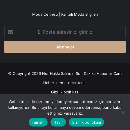
Moda Cenneti | Kaliteli Moda Bilgileri
E-
Posta
adresinizi
giriniz
© Copyright 2026 Her Hakkı Saklıdır. Son Dakika
Haberler
Canlı
Haber
'den alınmaktadır.
Gizlilik politikası
Web sitemizde size en iyi deneyimi sunabilmemiz için çerezleri
Facebook
X
YouTube
Instagram
kullanıyoruz. Bu siteyi kullanmaya devam ederseniz, bunu kabul
ettiğinizi varsayarız.
Tamam
Hayır
Gizlilik politikası