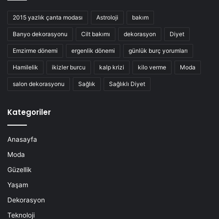
2015 yazlık çanta modası
Astroloji
bakım
Banyo dekorasyonu
Cilt bakımı
dekorasyon
Diyet
Emzirme dönemi
ergenlik dönemi
günlük burç yorumları
Hamilelik
ikizler burcu
kalp krizi
kilo verme
Moda
salon dekorasyonu
Sağlık
Sağlıklı Diyet
Kategoriler
Anasayfa
Moda
Güzellik
Yaşam
Dekorasyon
Teknoloji