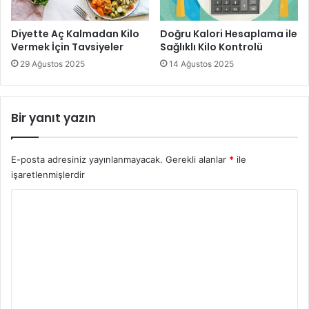
Diyette Aç Kalmadan Kilo
Doğru Kalori Hesaplama ile
Vermek İçin Tavsiyeler
Sağlıklı Kilo Kontrolü
29 Ağustos 2025
14 Ağustos 2025
Bir yanıt yazın
E-posta adresiniz yayınlanmayacak.
Gerekli alanlar
*
ile
işaretlenmişlerdir
Y
o
r
u
m
*