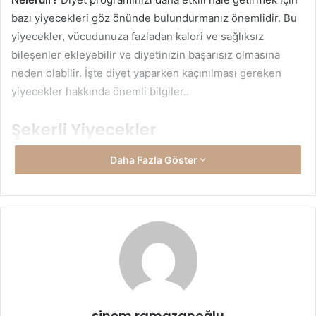
bazı yiyecekleri göz önünde bulundurmanız önemlidir. Bu
yiyecekler, vücudunuza fazladan kalori ve sağlıksız
bileşenler ekleyebilir ve diyetinizin başarısız olmasına
neden olabilir. İşte diyet yaparken kaçınılması gereken
yiyecekler hakkında önemli bilgiler..
Şekerli Yiyecekler
Şekerli yiyecekler, hızlı bir enerji artışı sağlasa da, ani kan
Daha Fazla Göster
şekeri dalgalanmalarına ve sonrasında enerji düşüşüne yol
açabilir. Ayrıca, aşırı şeker tüketimi kilo alımını artırabilir.
Diyette, şekerli içecekler, tatlılar ve işlenmiş
atıştırmalıklardan uzak durmalısınız.
Yağlı Yiyecekler
Yüksek doymuş yağ içeriğine sahip yiyecekler, kalp
sinem ramazanoğlu