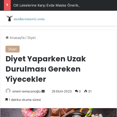
Cilt Lekelerine Karşı Evde Maske Önerileri
Anasayfa
/
Diyet
Diyet
Diyet Yaparken Uzak
Durulması Gereken
Yiyecekler
Bir
sinem ramazanoğlu
26 Ekim 2023
0
31
e-
1 dakika okuma süresi
posta
göndermek