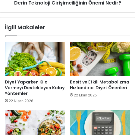
Derin Teknoloji Girişimciliğinin Önemi Nedir?
bulundurulmalıdır.
Diyet
İlgili Makaleler
Diyette yenmemesi gereken yiyecekler
Diyet Yaparken Kilo
Basit ve Etkili Metabolizma
Vermeyi Destekleyen Kolay
Hızlandırıcı Diyet Önerileri
Yöntemler
22 Ekim 2025
22 Nisan 2026