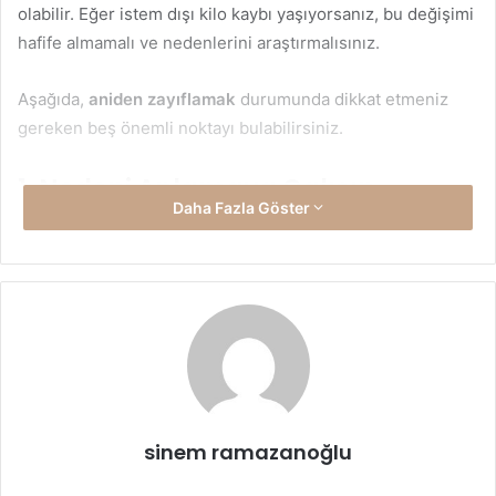
olabilir. Eğer istem dışı kilo kaybı yaşıyorsanız, bu değişimi
hafife almamalı ve nedenlerini araştırmalısınız.
Aşağıda,
aniden zayıflamak
durumunda dikkat etmeniz
gereken beş önemli noktayı bulabilirsiniz.
1. Nedeni Anlamaya Çalışın
Daha Fazla Göster
Kilo kaybının sebebini anlamak, atılacak ilk ve en önemli
adımdır. Son zamanlarda beslenme düzeninizde bir
değişiklik yaptıysanız veya fiziksel aktivite seviyenizi
artırdıysanız, bu doğal bir sonuç olabilir. Ancak hiçbir
yaşam tarzı değişikliği olmadan kilo veriyorsanız, bu
durumun altında sağlık sorunları yatıyor olabilir. Tiroid
problemleri, diyabet, sindirim sistemi hastalıkları, kronik
enfeksiyonlar ve hatta kanser gibi ciddi rahatsızlıklar ani
sinem ramazanoğlu
kilo kaybına neden olabilir.