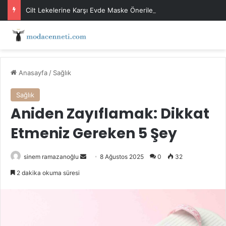
Cilt Lekelerine Karşı Evde Maske Önerileri
Anasayfa
/
Sağlık
Sağlık
Aniden Zayıflamak: Dikkat
Etmeniz Gereken 5 Şey
Bir
sinem ramazanoğlu
8 Ağustos 2025
0
32
e-
2 dakika okuma süresi
posta
göndermek