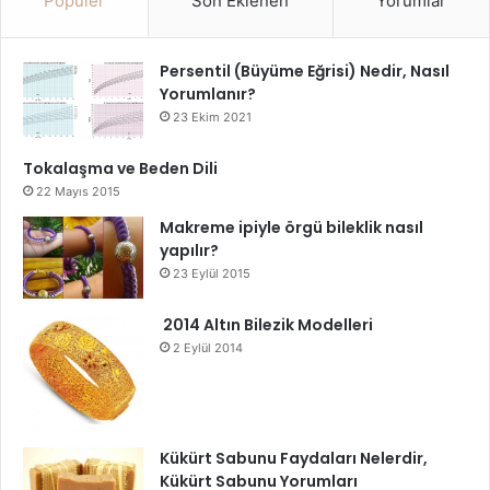
Popüler
Son Eklenen
Yorumlar
yerine hemen harekete geçmek sağlığınızı korumanın en
güvenli yoludur.
Persentil (Büyüme Eğrisi) Nedir, Nasıl
Yorumlanır?
23 Ekim 2021
Aniden Zayıflama Nedenler
Tokalaşma ve Beden Dili
Aniden Zayıflama Riskleri
22 Mayıs 2015
Aniden Zayıflamak
Makreme ipiyle örgü bileklik nasıl
yapılır?
23 Eylül 2015
2014 Altın Bilezik Modelleri
2 Eylül 2014
Kükürt Sabunu Faydaları Nelerdir,
Kükürt Sabunu Yorumları