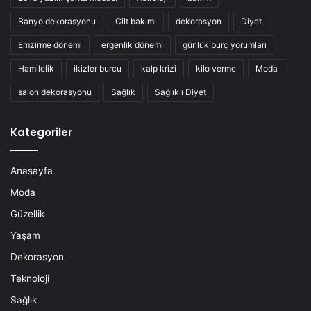
Banyo dekorasyonu
Cilt bakımı
dekorasyon
Diyet
Emzirme dönemi
ergenlik dönemi
günlük burç yorumları
Hamilelik
ikizler burcu
kalp krizi
kilo verme
Moda
salon dekorasyonu
Sağlık
Sağlıklı Diyet
Kategoriler
Anasayfa
Moda
Güzellik
Yaşam
Dekorasyon
Teknoloji
Sağlık