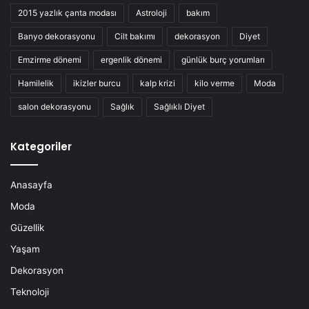
2015 yazlık çanta modası
Astroloji
bakım
Banyo dekorasyonu
Cilt bakımı
dekorasyon
Diyet
Emzirme dönemi
ergenlik dönemi
günlük burç yorumları
Hamilelik
ikizler burcu
kalp krizi
kilo verme
Moda
salon dekorasyonu
Sağlık
Sağlıklı Diyet
Kategoriler
Anasayfa
Moda
Güzellik
Yaşam
Dekorasyon
Teknoloji