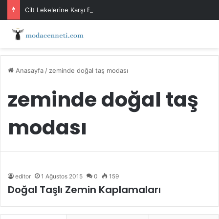
Cilt Lekelerine Karşı Evde Maske Önerileri
Anasayfa
/
zeminde doğal taş modası
zeminde doğal taş
modası
editor
1 Ağustos 2015
0
159
Doğal Taşlı Zemin Kaplamaları